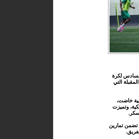
لسادس لكرة
لمقبلة التي
نية خاضت،
كية، وتميزت
سكر.
د تضمن تمارين
فريق.