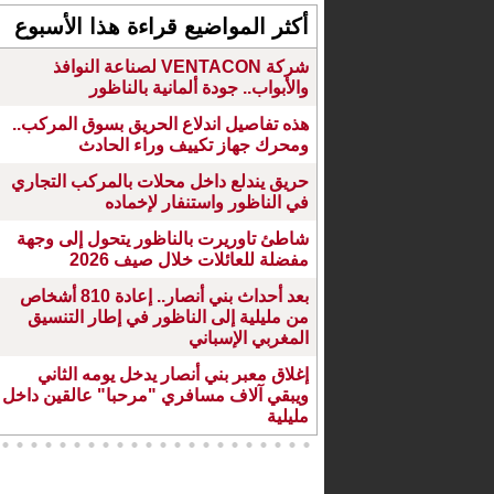
أكثر المواضيع قراءة هذا الأسبوع
شركة VENTACON لصناعة النوافذ
والأبواب.. جودة ألمانية بالناظور
هذه تفاصيل اندلاع الحريق بسوق المركب..
ومحرك جهاز تكييف وراء الحادث
حريق يندلع داخل محلات بالمركب التجاري
في الناظور واستنفار لإخماده
شاطئ تاوريرت بالناظور يتحول إلى وجهة
مفضلة للعائلات خلال صيف 2026
بعد أحداث بني أنصار.. إعادة 810 أشخاص
من مليلية إلى الناظور في إطار التنسيق
المغربي الإسباني
إغلاق معبر بني أنصار يدخل يومه الثاني
ويبقي آلاف مسافري "مرحبا" عالقين داخل
مليلية