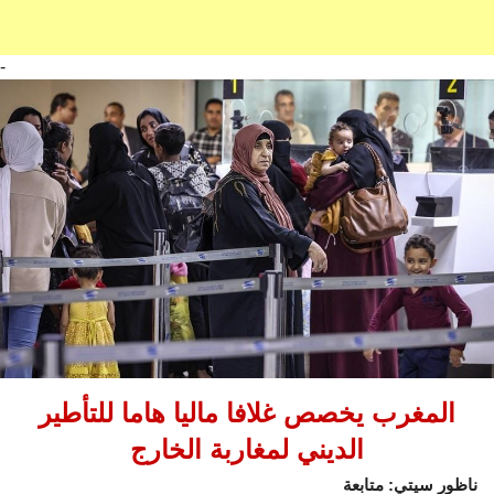
-
المغرب يخصص غلافا ماليا هاما للتأطير
الديني لمغاربة الخارج
ناظور سيتي: متابعة