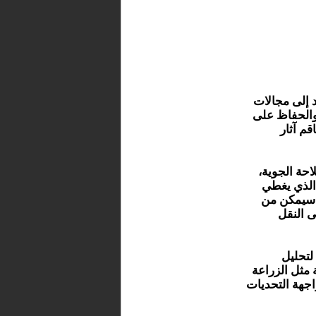
د إلى مجالات
 والحفاظ على
م آثار
حة الجوية،
 الذي يغطي
ا سيمكن من
ى النقل
لتحليل
 مثل الزراعة
واجهة التحديات