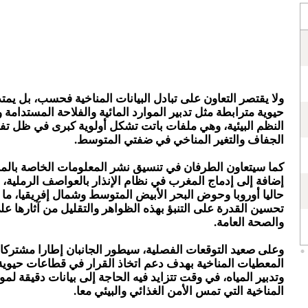
ولا يقتصر التعاون على تبادل البيانات المناخية فحسب، بل يمت
حيوية مترابطة مثل تدبير الموارد المائية والفلاحة المستدامة
النظم البيئية، وهي ملفات باتت تشكل أولوية كبرى في ظل تفاق
الجفاف والتغير المناخي في ضفتي المتوسط.
كما سيتعاون الطرفان في تنسيق نشر المعلومات الخاصة بالملا
إضافة إلى إدماج المغرب في نظام الإنذار بالعواصف الرملية،
حاليا أوروبا وحوض البحر الأبيض المتوسط وشمال إفريقيا، م
تحسين القدرة على التنبؤ بهذه الظواهر والتقليل من آثارها عل
والصحة العامة.
وعلى صعيد التوقعات الفصلية، سيطور الجانبان إطارا مشتركا 
المعطيات المناخية بهدف دعم اتخاذ القرار في قطاعات حيوية
وتدبير المياه، في وقت تتزايد فيه الحاجة إلى بيانات دقيقة لم
المناخية التي تمس الأمن الغذائي والبيئي معا.