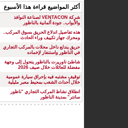
أكثر المواضيع قراءة هذا الأسبوع
شركة VENTACON لصناعة النوافذ
والأبواب.. جودة ألمانية بالناظور
هذه تفاصيل اندلاع الحريق بسوق المركب..
ومحرك جهاز تكييف وراء الحادث
حريق يندلع داخل محلات بالمركب التجاري
في الناظور واستنفار لإخماده
شاطئ تاوريرت بالناظور يتحول إلى وجهة
مفضلة للعائلات خلال صيف 2026
توقيف مشتبه فيه بإحراق سيارة عمومية
خلال أحداث الشغب بمحيط معبر مليلية
انطلاق نشاط المركب التجاري "ناظور
سانتر" بمدينة الناظور