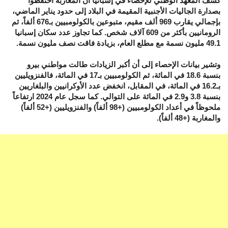
كشف المعهد الوطني للإحصاء في إسبانيا أن المغاربة احتفظوا
بصدارة الجاليات الأجنبية المقيمة في البلاد إلى حدود يناير الماضي،
بإجمالي يقارب 969 ألف مقيم، متبوعين بالكولومبيين بـ676 ألفاً، ثم
الرومانيين بأكثر من 609 آلاف شخص. كما تجاوز عدد سكان إسبانيا
49.1 مليون نسمة مع مطلع العام، بزيادة فاقت نصف مليون نسمة.
وتشير بيانات الإحصاء إلى أن أكبر الزيادات طالت مواطني بيرو
بنسبة 18.6 في المائة، ثم الكولومبيين بـ17 في المائة، فالفنزويليين
بـ16.2 في المائة، في المقابل، انخفض عدد الأوكرانيين والبلغاريين
بنسبة 3.8 و2.9 في المائة على التوالي. كما سجل عام 2024 ارتفاعاً
ملحوظاً في أعداد الكولومبيين (+98 ألفاً) والفنزويليين (+52 ألفاً)
والمغاربة (+48 ألفاً).