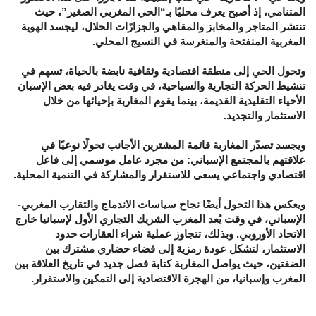
المتنامي، إذ أصبح يعرف محليًا بـ“الحي المغربي الصغير”، حيث
تنتشر المتاجر والمخابز والمقاهي والجزارّات الحلال، ليجسد الهوية
المغربية المنفتحة والمنغرسة في النسيج المحلي.
وتحول الحي إلى منطقة اقتصادية وثقافية نابضة بالحياة، تسهم في
تنشيط الحركة التجارية والسياحية، في وقت يغادر فيه بعض الإسبان
الأحياء التقليدية القديمة، بينما يقوم المغاربة بإحيائها من خلال
الاستثمار والتجديد.
ويجسد تصدّر المغاربة قائمة المشترين الأجانب تحولًا نوعيًا في
علاقتهم بالمجتمع الإسباني: من مجرد عامل موسمي إلى فاعل
اقتصادي واجتماعي يسعى للاستقرار والمشاركة في التنمية المحلية.
ويعكس هذا التحول أيضًا نجاح سياسات الاندماج والتقارب المغربي-
الإسباني، في وقت يُعد المغرب الشريك التجاري الأول لإسبانيا خارج
الاتحاد الأوروبي. وبذلك، تتجاوز عملية شراء العقارات حدود
الاستثمار، لتشكل عودة رمزية إلى فضاء حضاري مشترك بين
الضفتين، حيث يواصل المغاربة كتابة فصل جديد في تاريخ العلاقة بين
المغرب وإسبانيا، من الهجرة الاقتصادية إلى التمكين والاستقرار.