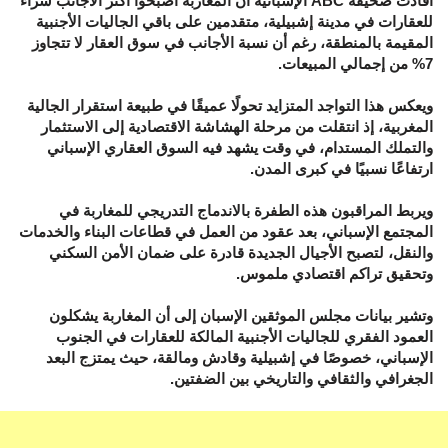
أفادت صحيفة ABC الإسبانية أن المغاربة أصبحوا أكثر الأجانب شراءً
للعقارات في مدينة إشبيلية، متقدمين على باقي الجاليات الأجنبية
المقيمة بالمنطقة، رغم أن نسبة الأجانب في سوق العقار لا تتجاوز
7% من إجمالي المبيعات.
ويعكس هذا التواجد المتزايد تحولًا عميقًا في طبيعة استقرار الجالية
المغربية، إذ انتقلت من مرحلة الهشاشة الاقتصادية إلى الاستثمار
والتملك المستدام، في وقت يشهد فيه السوق العقاري الإسباني
ارتفاعًا نسبيًا في كبرى المدن.
ويربط المراقبون هذه الطفرة بالاندماج التدريجي للمغاربة في
المجتمع الإسباني، بعد عقود من العمل في قطاعات البناء والخدمات
والنقل، لتصبح الأجيال الجديدة قادرة على ضمان الأمن السكني
وتحقيق تراكم اقتصادي ملموس.
وتشير بيانات مجلس الموثقين الإسبان إلى أن المغاربة يشكلون
العمود الفقري للجاليات الأجنبية المالكة للعقارات في الجنوب
الإسباني، خصوصًا في إشبيلية وقادش ومالقة، حيث يمتزج البعد
الجغرافي والثقافي والتاريخي بين الضفتين.