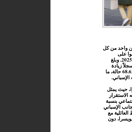
ن واحد من كل
 في إسبانيا (11%) حصلوا على
ترخيص الإقامة بداعي "الاستقرار" (Arraigo) حتى 30 شتنبر 2025. وبلغ
قامة 376.179 شخصًا، مسجلاً زيادة
سنوية قدرها 22,3% مقارنة بالسنة السابقة، أي بارتفاع بلغ 68.621 حالة، ما
الإسباني.
ًا، حيث يمثل
 ألف شخص. ويليه الاستقرار
لاستقرار الاجتماعي بنسبة
الأجانب الإسباني
العائلية مع
سويسرا، دون