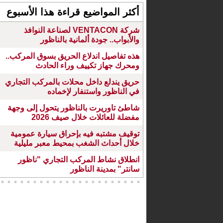
أكثر المواضيع قراءة هذا الأسبوع
شركة VENTACON لصناعة النوافذ
والأبواب.. جودة ألمانية بالناظور
هذه تفاصيل اندلاع الحريق بسوق المركب..
ومحرك جهاز تكييف وراء الحادث
حريق يندلع داخل محلات بالمركب التجاري
في الناظور واستنفار لإخماده
شاطئ تاوريرت بالناظور يتحول إلى وجهة
مفضلة للعائلات خلال صيف 2026
توقيف مشتبه فيه بإحراق سيارة عمومية
خلال أحداث الشغب بمحيط معبر مليلية
انطلاق نشاط المركب التجاري "ناظور
سانتر" بمدينة الناظور