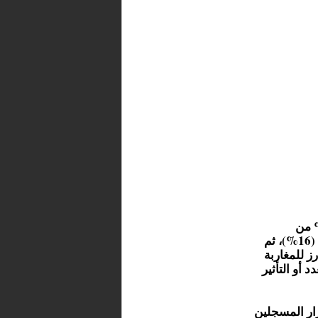
سيات، تصدرت كولومبيا القائمة بنسبة 26% من
المستفيدين، تليها المغرب في المرتبة الثانية بـ 60.096 شخصًا (16%)، ثم
البارز للمغاربة
 أو التأثير
ار المسجلين