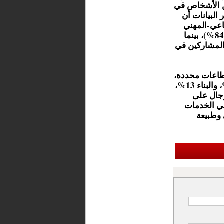
ي الإسباني 197.342 شخصًا، أي 54% من الأشخاص في
دة سنوية بلغت 21,2%. وتظهر البيانات أن
اعي-المهني
(98%)، يليه الاستقرار الاجتماعي (88%) والاستقرار المهني (84%)، بينما
لعائلي نحو 51% فقط من المشاركين في
طاعات محددة،
أبرزها الفندقة والمطاعم بنسبة 20%، والأنشطة الإدارية 14%، والبناء 13%،
الرجال على
 92% من العاملين في الخدمات
 وطبيعة