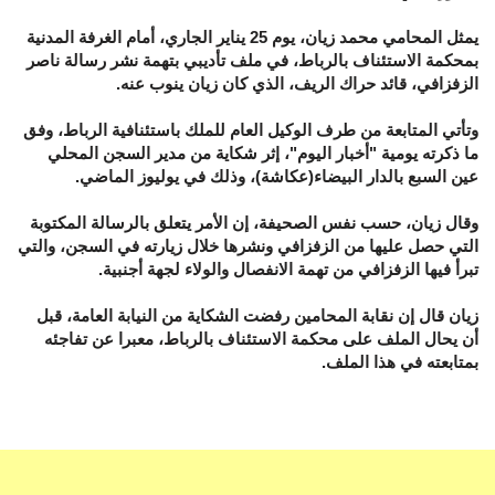
يمثل المحامي محمد زيان، يوم 25 يناير الجاري، أمام الغرفة المدنية
بمحكمة الاستئناف بالرباط، في ملف تأديبي بتهمة نشر رسالة ناصر
الزفزافي، قائد حراك الريف، الذي كان زيان ينوب عنه.
وتأتي المتابعة من طرف الوكيل العام للملك باستئنافية الرباط، وفق
ما ذكرته يومية "أخبار اليوم"، إثر شكاية من مدير السجن المحلي
عين السبع بالدار البيضاء(عكاشة)، وذلك في يوليوز الماضي.
وقال زيان، حسب نفس الصحيفة، إن الأمر يتعلق بالرسالة المكتوبة
التي حصل عليها من الزفزافي ونشرها خلال زيارته في السجن، والتي
تبرأ فيها الزفزافي من تهمة الانفصال والولاء لجهة أجنبية.
زيان قال إن نقابة المحامين رفضت الشكاية من النيابة العامة، قبل
أن يحال الملف على محكمة الاستئناف بالرباط، معبرا عن تفاجئه
بمتابعته في هذا الملف.