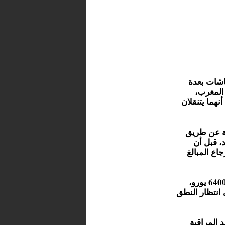
 للمعاشات بعدة
المغرب،
نهما يتنقلان
ة عن طريق
د، قبل أن
ع المبالغ
خلال المحاكمة، طالب الادعاء العام بتغريم كل من الزوجين بـ6400 يورو،
ي ملء الوثائق بـ5600 يورو، في انتظار النطق
 المراقبة