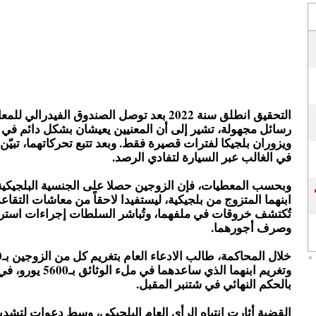
التحقيق انطلق سنة 2022 بعد توصل الصندوق الفيدرالي
رسائل مجهولة، تشير إلى أن المعنيين يعيشان بشكل دائم في 
ويزوران بلجيكا لفترات قصيرة فقط. وبعد تتبع تحركاتهما، تبيّن أ
في الغالب عبر السيارة لتفادي الرصد.
وبحسب المعطيات، فإن الزوجين حصلا على الجنسية البلجيكي
ابنهما المتزوج من بلجيكية، ليستفيدا لاحقاً من معاشات التقاع
تُكتشف خروقات في ملفهما، وتُباشر السلطات إجراءات استرجا
وصرف أجورهما.
وتغريم ابنهما الذي ساعدهما ف
بالحكم النهائي في شتنبر المقبل.
القضية أثارت انتباه الرأي العام البلجيكي، وسط دعوات لتشديد