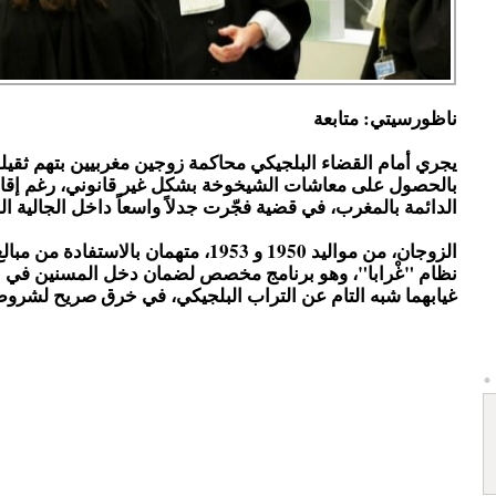
ناظورسيتي: متابعة
يجري أمام القضاء البلجيكي محاكمة زوجين مغربيين بتهم ثقيلة
بالحصول على معاشات الشيخوخة بشكل غير قانوني، رغم إقام
الدائمة بالمغرب، في قضية فجّرت جدلاً واسعاً داخل الجالية ال
الزوجان، من مواليد 1950 و 1953، متهمان بالاستفا
نظام "غْرابا"، وهو برنامج مخصص لضمان دخل المسنين في بل
غيابهما شبه التام عن التراب البلجيكي، في خرق صريح لشروط