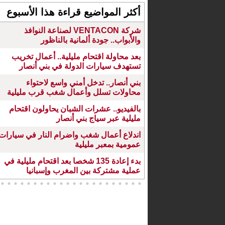
أكثر المواضيع قراءة هذا الأسبوع
شركة VENTACON لصناعة النوافذ
والأبواب.. جودة ألمانية بالناظور
بعد محاولة اقتحام مليلية.. أعمال تخريب
تستهدف سيارات الدولة في بني أنصار
بني أنصار.. تدخل أمني واسع لاحتواء
محاولات تسلل وأعمال شغب قرب مليلية
بالفيديو.. عشرات الشبان يحاولون اقتحام
مليلية عبر سياج بني أنصار
اندلاع أعمال شغب واضرام النار في سيارات
عمومية بمعبر مليلية
بدء إعادة 135 شخصا بعد اقتحام مليلية في
عملية مشتركة بين المغرب وإسبانيا