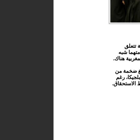
 تتعلق
تهما شبه
مغربية هناك.
دة من مبالغ ضخمة من
جيكا، رغم
 الاستحقاق.