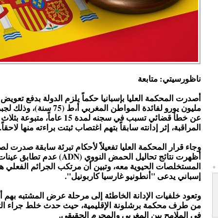
ناظورسيتي: متابعة
مليون يورو لفائدة المواطن المغربي أ،ط
عن خطأ قضائي تسبب في سجنه لمدة 15 عاما
المراقبة، إثر إدانته سابقاً بتهم اغتصاب ثبتت براءته منها لاحقاً.
وجاء قرار المحكمة العليا تفعيلاً لأحكام تبرئة سابقة صدرت لص
أظهرت نتائج تحاليل الحمض النووي (ADN) عدم تطابق عين
المستخلصات الحيوية معه، وتبين أن مرتكب الجرائم الفعلي 
إسباني يدعى "أنطونيو غارسيا كاربونيل".
وتعود خلفيات الإدانة الخاطئة إلى مرحلة عرض المشتبه بهم أم
من طرف محكمة برشلونة الإقليمية، حيث حدث خلط جراء التش
في الملامح بين المغربي والمجرم الحقيقي.