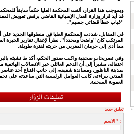
وبموجب هذا القرار، ألغت المحكمة العليا حكماً سابقاً للمحكم
قد أيد قرار وزارة العدل الإسبانية القاضي برفض تعويض المعن
"غياب خطأ قضائي جسيم".
في المقابل، شددت المحكمة العليا في منطوقها الجديد على أ
المرتكب كان "واضحاً ومحدداً"، نظراً لإغفال تقارير الخبرة الط
مما أدى إلى حرمان المغربي من حريته لفترة طويلة.
وفي تصريحات صحفية واكبت صدور الحكم، أكد ط تشبثه بالبرا
اعتقاله، مشيراً إلى أن الدعم العائلي عبر الاتصالات الهاتفية 
بمدينة الناظور، ومساندة شقيقه، إلى جانب اقتناع أحد عناصر
المدني ببراءته، كانت العوامل الرئيسية التي ساعدته على تحم
العقوبة السجنية.
تعليق جديد
الاسم * :