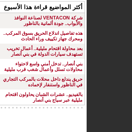
أكثر المواضيع قراءة هذا الأسبوع
شركة VENTACON لصناعة النوافذ
والأبواب.. جودة ألمانية بالناظور
هذه تفاصيل اندلاع الحريق بسوق المركب..
ومحرك جهاز تكييف وراء الحادث
بعد محاولة اقتحام مليلية.. أعمال تخريب
تستهدف سيارات الدولة في بني أنصار
بني أنصار.. تدخل أمني واسع لاحتواء
محاولات تسلل وأعمال شغب قرب مليلية
حريق يندلع داخل محلات بالمركب التجاري
في الناظور واستنفار لإخماده
بالفيديو.. عشرات الشبان يحاولون اقتحام
مليلية عبر سياج بني أنصار