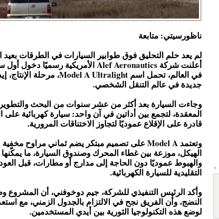
ناظورسيتي: متابعة
لم يعد حلم التحليق فوق طوابير السيارات في الطرقات بعيد ال
أعلنت شركة Alef Aeronautics الأمريكية رسميًا دخ
في العالم، تحمل اسم Model A Ultralight، مر
جديدة في عالم التنقل الشخصي.
وجاءت السيارة بعد أكثر من عشر سنوات من البحث والتطوير و
المعقدة، لتجمع بين أداتين في آن واحد: سيارة كهربائية على 
قادرة على الإقلاع عموديًا لتجاوز الاختناقات المرورية.
وتعتمد Model A على تصميم مبتكر يضم ثماني مراوح مخفي
الهيكل، موزعة بين غطاء المحرك وصندوق السيارة، ما يمكّنها م
والهبوط عموديًا دون الحاجة إلى مدارج أو مطارات، قبل العود
التقليدية للسيارة الكهربائية.
وأكد الرئيس التنفيذي للشركة، جيم دوخوفني، أن المشروع و
النضج، وأن الفريق نجح في الالتزام بالجدول الزمني، مع استع
لوضع هذه التكنولوجيا الثورية بين أيدي المستخدمين.