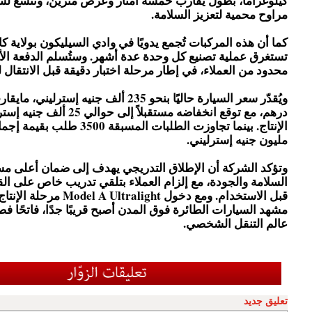
كيلوغرامًا، بطول يقارب خمسة أمتار وعرض مترين، وتتسع ل
مراوح محمية لتعزيز السلامة.
كما أن هذه المركبات تُجمع يدويًا في وادي السيليكون بولاية كا
تستغرق عملية تصنيع كل وحدة عدة أشهر. وستُسلم الدفعة الأ
محدود من العملاء، في إطار مرحلة اختبار دقيقة قبل الانتقال لل
درهم، مع توقع انخفاضه مستقبلاً إلى 
مليون جنيه إسترليني.
وتؤكد الشركة أن الإطلاق التدريجي يهدف إلى ضمان أعلى م
السلامة والجودة، مع إلزام العملاء بتلقي تدريب خاص على الق
قبل الاستخدام. ومع دخول el A Ultralight
مشهد السيارات الطائرة فوق المدن أصبح قريبًا جدًا، فاتحًا فصل
عالم التنقل الشخصي.
تعليق جديد