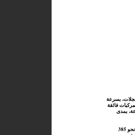
عجلات، بسرعة
ن المركبات فائقة
مترًا في الساعة، بمدى
ويزن هيكل السيارة المصنوع من ألياف الكربون خفيفة الوزن نحو 385