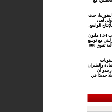
شخصين، مع
ليفورنيا، حيث
ولى لعدد
إنتاج الواسع.
ويُقدّر سعر السيارة حاليًا بنحو 235 ألف جنيه إسترليني، مايقارب 1.54 مليون
حوالي 25 ألف جنيه إسترليني مع توسع
الإنتاج. بينما تجاوزت الطلبات المسبقة 3500 طلب بقيمة إجمالية تفوق 800
ستويات
يادة والطيران
Mod مرحلة الإنتاج، يبدو أن
ًا جديدًا في