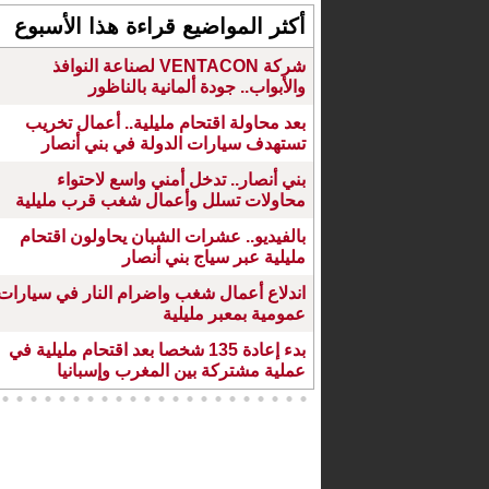
أكثر المواضيع قراءة هذا الأسبوع
شركة VENTACON لصناعة النوافذ
والأبواب.. جودة ألمانية بالناظور
بعد محاولة اقتحام مليلية.. أعمال تخريب
تستهدف سيارات الدولة في بني أنصار
بني أنصار.. تدخل أمني واسع لاحتواء
محاولات تسلل وأعمال شغب قرب مليلية
بالفيديو.. عشرات الشبان يحاولون اقتحام
مليلية عبر سياج بني أنصار
اندلاع أعمال شغب واضرام النار في سيارات
عمومية بمعبر مليلية
بدء إعادة 135 شخصا بعد اقتحام مليلية في
عملية مشتركة بين المغرب وإسبانيا