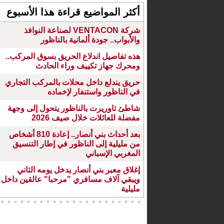
أكثر المواضيع قراءة هذا الأسبوع
شركة VENTACON لصناعة النوافذ
والأبواب.. جودة ألمانية بالناظور
هذه تفاصيل اندلاع الحريق بسوق المركب..
ومحرك جهاز تكييف وراء الحادث
حريق يندلع داخل محلات بالمركب التجاري
في الناظور واستنفار لإخماده
شاطئ تاوريرت بالناظور يتحول إلى وجهة
مفضلة للعائلات خلال صيف 2026
بعد أحداث بني أنصار.. إعادة 810 أشخاص
من مليلية إلى الناظور في إطار التنسيق
المغربي الإسباني
إغلاق معبر بني أنصار يدخل يومه الثاني
ويبقي آلاف مسافري "مرحبا" عالقين داخل
مليلية