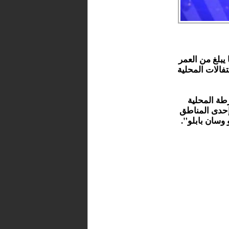
يبلغ من العمر
تفالات المحلية
طة المحلية
 إحدى المناطق
وسان بابلو".