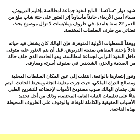
شهد دوار "ساكسا" التابع لنفوذ جماعة امطالسة بإقليم الدريوش،
مساء أمس الأربعاء، حادثاً مأساوياً إثر العثور على جثة شاب يبلغ من
العمر 22 سنة هامدة، في ظروف وملابسات لا تزال موضوع بحث
قضائي من طرف السلطات المختصة.
ووفقاً للمعطيات الأولية المتوفرة، فإن الهالك كان يشتغل قيد حياته
نادلاً بإحدى المقاهي بمدينة الدريوش، قبل أن يتم العثور عليه متوفى
داخل النفوذ الترابي لجماعة امطالسة، وهو الحادث الذي خلف حالة
من الصدمة والحزن الشديدين في صفوف أسرته ومعارفه.
وفور إشعارها بالواقعة، انتقلت إلى عين المكان السلطات المحلية
ومصالح الدرك الملكي، حيث جرت معاينة الجثة ومحيط الحادث، ليتم
نقل جثمان الهالك صوب مستودع الأموات لإخضاعه للتشريح الطبي
بناءً على تعليمات النيابة العامة المختصة، وذلك من أجل تحديد
الأسباب الحقيقية والكاملة للوفاة، والوقوف على الظروف المحيطة
بهذه الفاجعة.