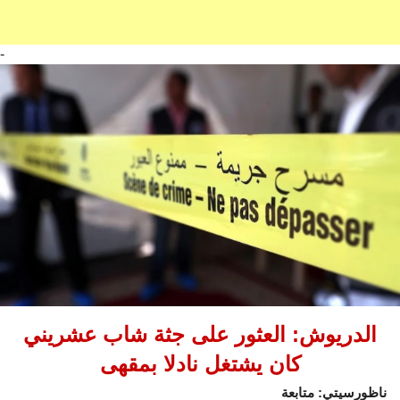
-
الدريوش: العثور على جثة شاب عشريني
كان يشتغل نادلا بمقهى
ناظورسيتي: متابعة