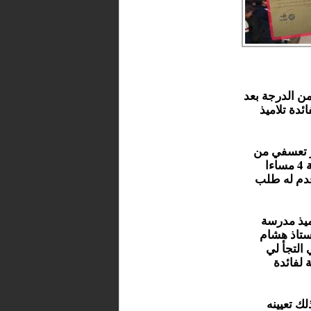
ن الدرجة بعد
ئدة تلاميذ
ر تعسفي من
الرئيس نتيجة تغيبيه عن العمل من الساعة 12 زوالا الى الساعة 4 مساءا
فض وقدم له طلب
ميذ مدرسة
ستاذ هشام
التجأ لي
ال خرية لفائدة
بقرار إنذاره وكذلك تعيينه