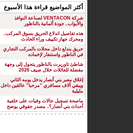
أكثر المواضيع قراءة هذا الأسبوع
شركة VENTACON لصناعة النوافذ
والأبواب.. جودة ألمانية بالناظور
هذه تفاصيل اندلاع الحريق بسوق المركب..
ومحرك جهاز تكييف وراء الحادث
حريق يندلع داخل محلات بالمركب التجاري
في الناظور واستنفار لإخماده
شاطئ تاوريرت بالناظور يتحول إلى وجهة
مفضلة للعائلات خلال صيف 2026
إغلاق معبر بني أنصار يدخل يومه الثاني
ويبقي آلاف مسافري "مرحبا" عالقين داخل
مليلية
ماصحة تسجيل حالات وفيات على خلفية
أحداث بني أنصار؟.. مصدر حقوقي يوضح