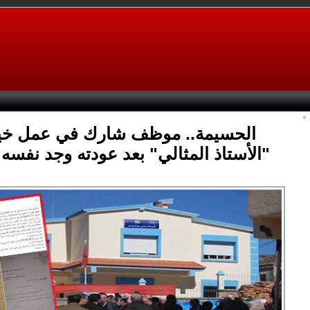
الحسيمة.. موظف شارك في عمل خي
"الأستاذ المثالي" بعد عودته وجد نفس