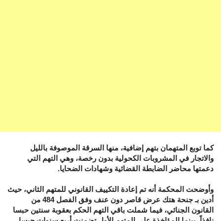
كما توبع المتهمان بتهم إضافية، منها السرقة الموصوفة بالليل
والاتجار في المشروبات الكحولية بدون رخصة، وهي التهم التي
دعمتها محاضر الضابطة القضائية وشهادات الضحايا.
وأوضحت المحكمة أنه تم إعادة التكييف القانوني للمتهم الثاني، حيث
أدين بـ جنحة هتك عرض قاصر دون عنف وفق الفصل 484 من
القانون الجنائي، فيما شملت باقي التهم الحكم بعقوبة سنتين حبسا
نافذاً، بينما المؤاخذة على المتهم الأول تضمنت أربع سنوات حبسا