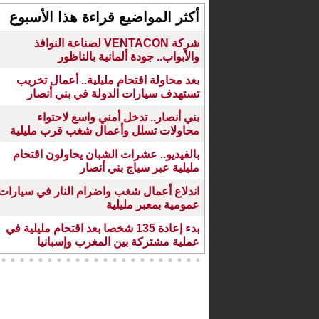
أكثر المواضيع قراءة هذا الأسبوع
شركة VENTACON لصناعة النوافذ
والأبواب.. جودة ألمانية بالناظور
بعد محاولة اقتحام مليلية.. أعمال تخريب
تستهدف سيارات الدولة في بني أنصار
بني أنصار.. تدخل أمني واسع لاحتواء
محاولات تسلل وأعمال شغب قرب مليلية
بالفيديو.. عشرات الشبان يحاولون اقتحام
مليلية عبر سياج بني أنصار
اندلاع أعمال شغب واضرام النار في سيارات
عمومية بمعبر مليلية
بدء إعادة 135 شخصا بعد اقتحام مليلية في
عملية مشتركة بين المغرب وإسبانيا