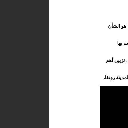
 هو الشأن
ت بها
تزيين أهم
ينة رونقا،