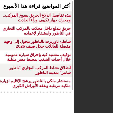
أكثر المواضيع قراءة هذا الأسبوع
هذه تفاصيل اندلاع الحريق بسوق المركب..
ومحرك جهاز تكييف وراء الحادث
حريق يندلع داخل محلات بالمركب التجاري
في الناظور واستنفار لإخماده
شاطئ تاوريرت بالناظور يتحول إلى وجهة
مفضلة للعائلات خلال صيف 2026
توقيف مشتبه فيه بإحراق سيارة عمومية
خلال أحداث الشغب بمحيط معبر مليلية
انطلاق نشاط المركب التجاري "ناظور
سانتر" بمدينة الناظور
مستشار ملكي بالناظور يرشح الإقليم لزيارة
ملكية مرتقبة وتفقد الأوراش الكبرى