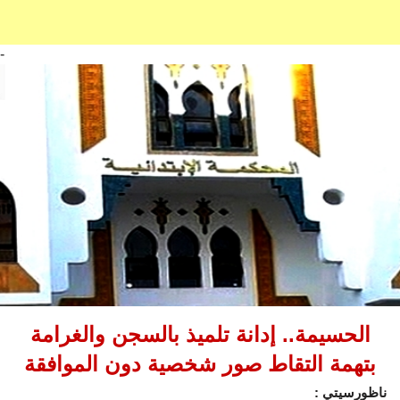
-
الحسيمة.. إدانة تلميذ بالسجن والغرامة
بتهمة التقاط صور شخصية دون الموافقة
ناظورسيتي :