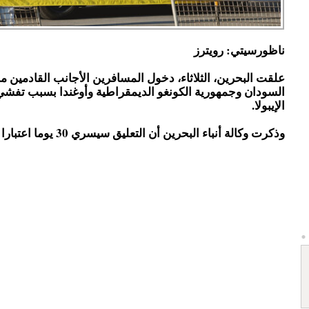
ناظورسيتي: رويترز
علقت ​البحرين، الثلاثاء، ​دخول المسافرين الأجانب القادمين 
السودان وجمهورية الكونغو الديمقراطية وأوغندا بسبب تفش
الإيبولا.
وذكرت ‌وكالة أنباء البحرين أن التعليق سيسري 30 يوما اعتبارا من الثلاثاء.