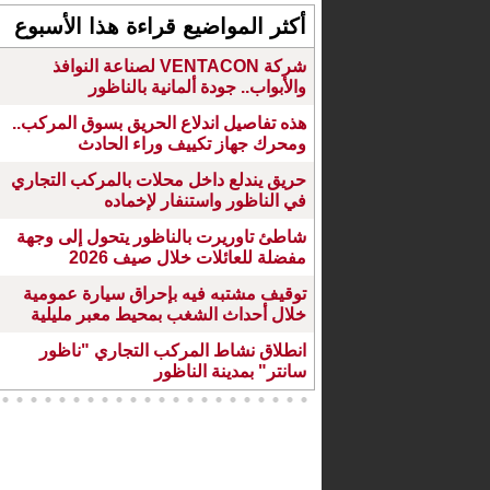
أكثر المواضيع قراءة هذا الأسبوع
شركة VENTACON لصناعة النوافذ
والأبواب.. جودة ألمانية بالناظور
هذه تفاصيل اندلاع الحريق بسوق المركب..
ومحرك جهاز تكييف وراء الحادث
حريق يندلع داخل محلات بالمركب التجاري
في الناظور واستنفار لإخماده
شاطئ تاوريرت بالناظور يتحول إلى وجهة
مفضلة للعائلات خلال صيف 2026
توقيف مشتبه فيه بإحراق سيارة عمومية
خلال أحداث الشغب بمحيط معبر مليلية
انطلاق نشاط المركب التجاري "ناظور
سانتر" بمدينة الناظور