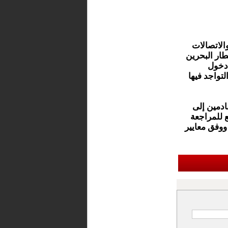
الاتصالات
ار ​البحرين
 دخول
تواجد فيها
ادمين إلى
، ​وستخضع للمراجعة
وفق معايير