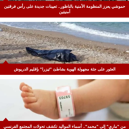
حموشي يعزز المنظومة الأمنية بالناظور.. تعيينات جديدة على رأس فرقتين
أمنيتين
العثور على جثة مجهولة الهوية بشاطئ "ثيزرا" بإقليم الدريوش
من "ماري" إلى "محمد".. أسماء المواليد تكشف تحولات المجتمع الفرنسي