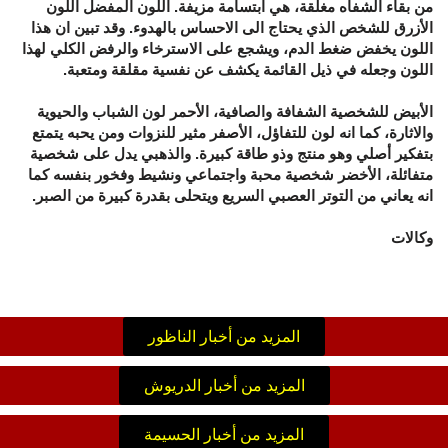
من بقاء الشفاه مغلقة،‮ ‬هي‮ ‬ابتسامة مزيفة‮.‬ اللون المفضل اللون
الأزرق للشخص الذي‮ ‬يحتاج الى الاحساس بالهدوء‮. ‬وقد تبين ان هذا
اللون‮ ‬يخفض ضغط الدم،‮ ‬ويشجع على الاسترخاء والرفض الكلي‮ ‬لهذا
اللون وجعله في‮ ‬ذيل القائمة‮ ‬يكشف عن نفسية مقلقة ومتعبة‮.
‬الأبيض للشخصية الشفافة والصافية،‮ ‬الأحمر لون الشباب والحيوية
والاثارة،‮ ‬كما انه لون للتفاؤل،‮ ‬الأصفر مثير للنزوات ومن‮ ‬يحبه‮ ‬يتمتع
بتفكير أصلي‮ ‬وهو منتج وذو طاقة كبيرة‮. ‬والذهبي‮ ‬يدل على شخصية
متفائلة،‮ ‬الأخضر شخصية محبة واجتماعي‮ ‬ونشيط وفخور بنفسه كما
انه‮ ‬يعاني‮ ‬من التوتر العصبي‮ ‬السريع ويتحلى بقدرة كبيرة من الصبر‮.‬
وكالات
المزيد من أخبار الناظور
المزيد من أخبار الدريوش
المزيد من أخبار الحسيمة