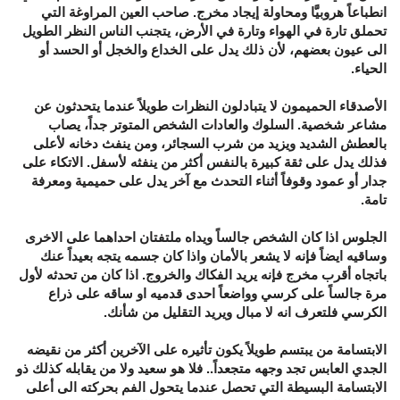
‬انطباعاً‮ ‬هروبيَّا ومحاولة إيجاد مخرج‮.‬ صاحب العين المراوغة التي‮
‬تحملق تارة في‮ ‬الهواء وتارة في‮ ‬الأرض،‮ ‬يتجنب الناس النظر الطويل
الى عيون بعضهم،‮ ‬لأن ذلك‮ ‬يدل على الخداع والخجل أو الحسد أو
الحياء‮.
‬الأصدقاء الحميمون لا‮ ‬يتبادلون النظرات طويلاً‮ ‬عندما‮ ‬يتحدثون عن
مشاعر شخصية‮.‬ السلوك والعادات الشخص المتوتر جداً،‮ ‬يصاب
بالعطش الشديد ويزيد من شرب السجائر،‮ ‬ومن‮ ‬ينفث دخانه لأعلى
فذلك‮ ‬يدل على ثقة كبيرة بالنفس أكثر من‮ ‬ينفثه لأسفل‮.‬ الاتكاء على
جدار أو عمود وقوفاً‮ ‬أثناء التحدث مع‮ ‬آخر‮ ‬يدل على حميمية ومعرفة
تامة‮.‬
الجلوس اذا كان الشخص جالساً‮ ‬ويداه ملتفتان احداهما على الاخرى
وساقيه ايضاً‮ ‬فإنه لا‮ ‬يشعر بالأمان واذا كان جسمه‮ ‬يتجه بعيداً‮ ‬عنك
باتجاه أقرب مخرج فإنه‮ ‬يريد الفكاك والخروج‮.‬ اذا كان من تحدثه لأول
مرة جالساً‮ ‬على كرسي‮ ‬وواضعاً‮ ‬احدى قدميه او ساقه على ذراع
الكرسي‮ ‬فلتعرف انه لا مبال ويريد التقليل من شأنك‮.‬
الابتسامة من‮ ‬يبتسم طويلاً‮ ‬يكون تأثيره على الآخرين أكثر من نقيضه
الجدي‮ ‬العابس تجد وجهه متجعداً‮.. ‬فلا هو سعيد ولا من‮ ‬يقابله كذلك ذو
الابتسامة البسيطة التي‮ ‬تحصل عندما‮ ‬يتحول الفم بحركته الى أعلى