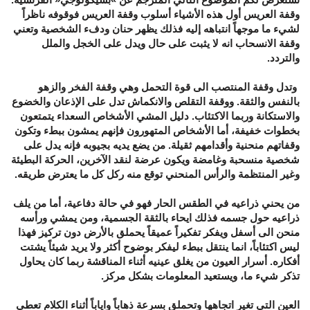
وقفة العريس أول هذه الأشياء أسلوب وقفة العريس فوقوفه ناظراً‮
‬لشيء ما موجهاً‮ ‬انتباهه إليه فذلك‮ ‬يظهر حنان ودفء الشخصية وتعني‮
‬وقفة الانسحاب انه لا‮ ‬يثبت على حال ويدل على الخجل والملل
والتردد‮.‬
‮ ‬وتدل وقفة المنتصب الى قوة التحمل وهي‮ ‬وقفة الفخر والزهو
بالنفس والثقة‮. ‬ووقفة التقلص والانكماش تدل على الإذعان والخضوع
والاستكانة وربما الاكتئاب‮.‬ دليل المشي الأشخاص السعداء‮ ‬يتمتعون
بخطوات خفيفة،‮ ‬أما الأشخاص المتهورون فإنهم‮ ‬يمشون ببطء وتكون
وقفاتهم منحنية وأقدامهم ثقيلة‮. ‬من‮ ‬يضع‮ ‬يديه بجيوبه فإنه‮ ‬يدل على
شخصية منسحبة وغامضة ويكون عرضة لنقد الآخرين،‮ ‬الحركة البطيئة
وغير المنتظمة والرأس المنحني‮ ‬توقع منه ركل كل ما‮ ‬يعترض طريقه‮.
‬من‮ ‬يحني‮ ‬ذراعيه في‮ ‬الطقس الحار فهو في‮ ‬حالة دفاعية،‮ ‬أما من‮ ‬يلف
ذراعيه حول جسمه فذلك ايحاء بالثقة الجسمية،‮ ‬ومن‮ ‬يمشي‮ ‬ورأسه
منحن الى أسفل ويفكر تفكيراً‮ ‬عميقاً‮ ‬يحملق بالأرض دون تركيز فهذا
ليس اكتئاباً،‮ ‬انما‮ ‬ينتقل ببطء ليفكر بوضوح أكثر ولا‮ ‬يريد شيئاً‮ ‬يشتت
أفكاره‮.‬ أسرار العيون من‮ ‬يغلق عينيه أثناء المناقشة ربما كان‮ ‬يحاول
تذكر شيء ما،‮ ‬ويستعيد المعلومات بشكل مركز‮.‬
العين التي‮ ‬تغير اتجاهها وتحملق بسرعة ذهاباً‮ ‬واياباً‮ ‬أثناء الكلام تعطي‮