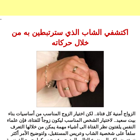
-
اكتشفي‮ ‬الشاب الذي‮ ‬سترتبطين به من
خلال حركاته
الزواج أمنية كل فتاة‮.. ‬لكن اختيار الزوج المناسب من أساسيات بناء
بيت سعيد‮.. ‬لاختيار الشخص المناسب ليكون زوجاً‮ ‬للفتاة،‮ ‬فإن علماء
النفس‮ ‬يلفتون نظر الفتاة الى أشياء مهمة‮ ‬يمكن من خلالها التعرف
سلفاً‮ ‬على شخصية الشاب وعريس المستقبل،‮ ‬ولتوضيح الأمر أكثر
نستعرض لكم الموضوع التالي‮ ‬المترجم عن‮ »‬بسيكولوجي‮« ‬الفرنسية‮.‬