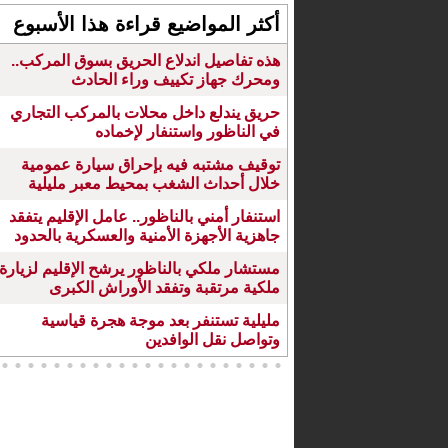
أكثر المواضيع قراءة هذا الأسبوع
هذه تفاصيل اندلاع الحريق بسوق المركب..
ومحرك جهاز تكييف وراء الحادث
حريق يندلع داخل محلات بالمركب التجاري
في الناظور واستنفار لإخماده
توقيف مشتبه فيه بإحراق سيارة عمومية
خلال أحداث الشغب بمحيط معبر مليلية
استنفار أمني بالناظور.. عامل الإقليم يتفقد
جاهزية الأجهزة الأمنية والعسكرية بالحدود
مستشار ملكي بالناظور يرشح الإقليم لزيارة
ملكية مرتقبة وتفقد الأوراش الكبرى
مليلية تستنفر بعد موجة هجرة قياسية
وتواصل نقل الوافدين