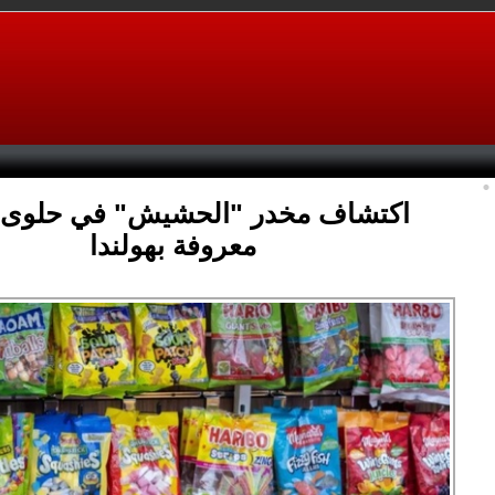
اكتشاف مخدر "الحشيش" في حلوى 
معروفة بهولندا