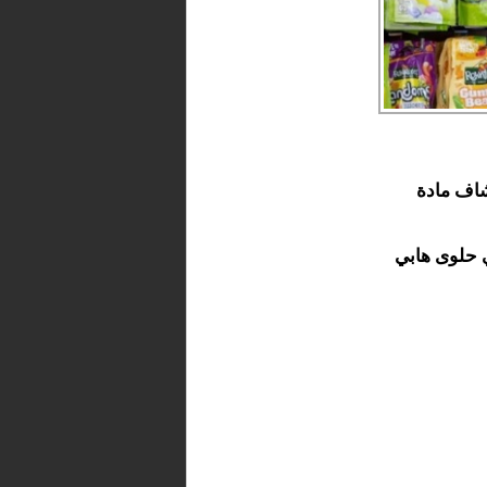
تشاف مادة
ي حلوى هابي