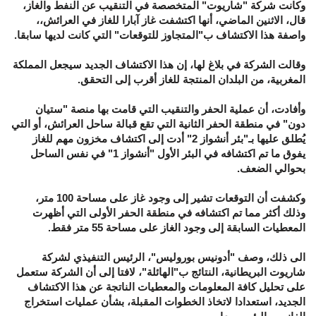
وكانت شركة "شاريوت" المتخصصة في التنقيب عن النفط والغاز،
قال، الاثنين الماضي، أنها اكتشفت غاز آبارا للغاز في العرائش،،
واصفة هذا الاكتشاف ب"المتجاوز للتوقعات" التي كانت لديها سابقا.
وقالت الشركة في بلاغ لها، إن هذا الاكتشاف الجديد سيجعل المملكة
المغربية، من البلدان المنتجة للغاز أقرب إلى التحقق.
وأفادت، أن عملية الحفر والتنقيب التي قامت بها منصة "ستيان
دون" في منطقة الحفر الثانية التي تقع قبالة ساحل العرائش، أو التي
يُطلق عليها بـ"بئر أنشواز 2" أدت إلى اكتشاف مخزون مهم للغاز
يفوق ما تم اكتشافه في البئر الأول "أنشواز 1" في نفس الساحل
بحوالي الضعف.
وكشفت أن التوقعات تشير إلى وجود غاز على مساحة 100 متر،
وذلك أكثر مما تم اكتشافه في منطقة الحفر الأولى التي أظهرت
المعطيات السابقة إلى وجود الغاز على مساحة 55 متر فقط.
الى ذلك، وصف "أدونيس بوروليس"، الرئيس التنفيذي لشركة
شاريوت البريطانية، النتائج ب"الهائلة"، لافتا إلى أن الشركة ستعمل
على تحليل كافة المعلومات والمعطيات الناتجة عن هذا الاكتشاف
الجديد، استعدادا لاتخاذ الخطوات المقبلة، بشأن عمليات استخراج