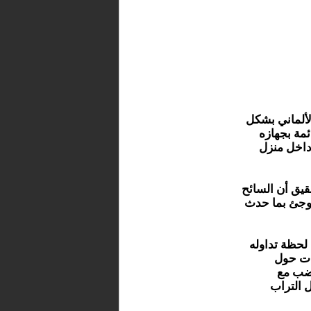
لألماني بشكل
ئمة بجهازه
 داخل منزل
قيق أن السائح
 فوجئ بما حدث
لحظة تداوله
ات حول
غضب مع
 التراب