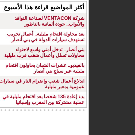
أكثر المواضيع قراءة هذا الأسبوع
شركة VENTACON لصناعة النوافذ
والأبواب.. جودة ألمانية بالناظور
بعد محاولة اقتحام مليلية.. أعمال تخريب
تستهدف سيارات الدولة في بني أنصار
بني أنصار.. تدخل أمني واسع لاحتواء
محاولات تسلل وأعمال شغب قرب مليلية
بالفيديو.. عشرات الشبان يحاولون اقتحام
مليلية عبر سياج بني أنصار
اندلاع أعمال شغب واضرام النار في سيارات
عمومية بمعبر مليلية
بدء إعادة 135 شخصا بعد اقتحام مليلية في
عملية مشتركة بين المغرب وإسبانيا