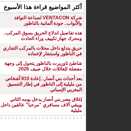
أكثر المواضيع قراءة هذا الأسبوع
شركة VENTACON لصناعة النوافذ
والأبواب.. جودة ألمانية بالناظور
هذه تفاصيل اندلاع الحريق بسوق المركب..
ومحرك جهاز تكييف وراء الحادث
حريق يندلع داخل محلات بالمركب التجاري
في الناظور واستنفار لإخماده
شاطئ تاوريرت بالناظور يتحول إلى وجهة
مفضلة للعائلات خلال صيف 2026
بعد أحداث بني أنصار.. إعادة 810 أشخاص
من مليلية إلى الناظور في إطار التنسيق
المغربي الإسباني
إغلاق معبر بني أنصار يدخل يومه الثاني
ويبقي آلاف مسافري "مرحبا" عالقين داخل
مليلية