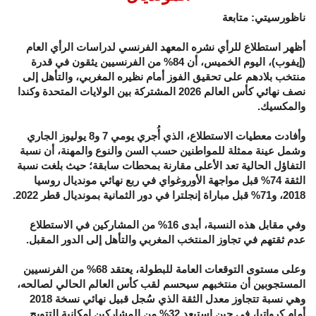
ناظورسيتي: متابعة
أظهر استطلاع للرأي نشره المعهد الفرنسي لدراسات الرأي العام
(إيفوب)، اليوم الخميس، أن 84% من الفرنسيين يثقون في قدرة
منتخب بلادهم على تحقيق الفوز أمام نظيره المغربي، والتأهل إلى
نصف نهائي كأس العالم 2026 المشتركة بين الولايات المتحدة وكندا
والمكسيك.
وأفادت معطيات الاستطلاع، الذي أُجري يومي 7 و8 يوليوز الجاري
وشمل عينة ممثلة للمواطنين حسب السن والنوع والمهنة، أن نسبة
التفاؤل الحالية تعد الأعلى مقارنة بمحطات سابقة؛ حيث بلغت نسبة
الثقة 74% قبل مواجهة الأوروغواي في ربع نهائي مونديال روسيا
2018، و71% قبل مباراة إنجلترا في دور الثمانية بمونديال قطر 2022.
وفي مقابل هذه النسبة، أبدى 16% من المشاركين في الاستطلاع
عدم ثقتهم في تجاوز المنتخب المغربي والتأهل إلى الدور المقبل.
وعلى مستوى التوقعات العامة للبطولة، يعتقد 68% من الفرنسيين
المستجوبين أن منتخبهم سيحسم لقب كأس العالم الحالي لصالحه،
وهي نسبة تتجاوز معدل الثقة الذي سُجل قبيل نهائي نسخة 2018
أمام كرواتيا، في حين استبعد 32% من المشاركين إمكانية التتويج