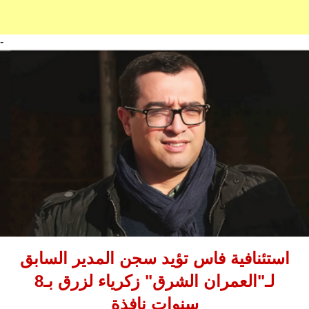
-
استئنافية فاس تؤيد سجن المدير السابق
لـ"العمران الشرق" زكرياء لزرق بـ8
سنوات نافذة