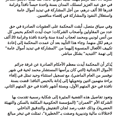
في حق عبد العزيز امسلك، المدان بسنة واحدة حبساً نافذاً وغرامة
قدرها 30 ألف درهم، من أجل المشاركة في تبديد أموال عامة
واستغلال النفوذ والمشاركة في إقصاء منافسين.
وفي سياق متصل، أبقت المحكمة على العقوبات الصادرة في حق
عدد من المقاولين وأصحاب الشركات؛ حيث أيدت الحكم بحبس كل
من أنس لوديي ومحمد لعجاب لمدة سنة واحدة نافذة وغرامة 20 ألف
درهم لكل منهما. وجاء هذا التأييد بعد أن عمدت المحكمة إلى إعادة
تكييف الأفعال المنسوبة إليهما من "المشاركة في تبديد أموال عامة"
إلى تهمة "التبديد" بشكل مباشر.
يُذكر أن المحكمة أيدت معظم الأحكام الصادرة عن غرفة جرائم
الأموال الابتدائية (التي كان يرأسها المستشار محمد لحية في شهر
نوفمبر من العام الماضي)، مع تسجيل استثناء وحيد تمثل في إلغاء
براءة متهمين اثنين وتحويلها إلى إدانة بالحبس النافذ؛ قضت بسنة
نافذة في حق المتهم الأول، وبستة أشهر نافذة في حق المتهم الثاني.
وتعود تفاصيل هذه القضية المثيرة إلى شكاية رسمية تقدمت بها
الشركة الأم "العمران" (المؤسسة الحكومية المكلفة بالسكن والتهيئة
الحضرية)، وذلك عقب رصد لجان التفتيش والتدقيق الداخلي
لاختلالات مالية وتدبيرية وصفت بـ"الخطيرة"، تمثلت في تبخر مبالغ