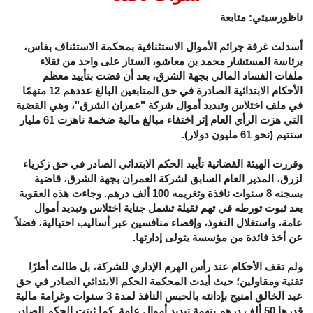
ناظورسيتي: متابعة
أسدلت غرفة جرائم الأموال الاستئنافية بمحكمة الاستئناف بفاس،
برئاسة المستشار محمد بن معاشو، الستار على واحد من ثقلاء
ملفات الفساد المالي بجهة الشرق، بعد أن قضت بتأييد معظم
الأحكام الابتدائية الصادرة في حق المتابعين البالغ عددهم 12 متهمًا
في ملف اختلاس وتبديد أموال شركة "عمران الشرق"، وهي القضية
التي هزت الرأي العام إثر اختفاء مبالغ مالية ضخمة ناهزت 61 مليار
سنتيم (نحو 61 مليون دولار).
وقررت الهيئة القضائية تأييد الحكم الابتدائي الصادر في حق زكرياء
لزرق، المدير العام السابق لشركة العمران بجهة الشرق، قاضية
بسجنه 8 سنوات نافذة وتغريمه 100 ألف درهم. وجاءت هذه العقوبة
بعد ثبوت تورطه في تهم ثقيلة تشمل جناية اختلاس وتبديد أموال
عامة، واستغلال النفوذ، وإقصاء منافسين عبر أساليب احتيالية، فضلاً
عن أخذ فائدة من مؤسسة يتولى إدارتها.
ولم تقف الأحكام عند رأس الهرم الإداري للشركة، بل طالت أطرًا
تقنية ومقاولين؛ حيث أيدت المحكمة الحكم الابتدائي الصادر في حق
عبد الخالق امنيح بإدانته بالحبس النافذ لمدة 3 سنوات وغرامة مالية
قدرها 50 ألف درهم بتهمة تبديد أموال عامة. كما ثبتت الحكم الصادر