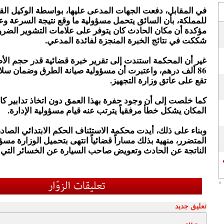
في المقابل، دفعت الجهات المدعى عليها، بواسطة الوكيل ال
للمملكة، بأن السائق يتحمل مسؤولية ما وقع نتيجة السرعة وعدم
مؤكدة أن مكان الحادث كان يتوفر على علامات التشوير الضرور
شككت في نتائج الخبرة المنجزة لفائدة المدعي.
غير أن المحكمة استندت إلى تقرير خبرة قضائية قدر حجم الأضر
86 ألف درهم، واعتبرت أن مسؤولية صيانة الطرق وضمان سلا
تقع على عاتق وزارة التجهيز.
كما خلصت إلى أن وجود حفرة بهذا العمق دون اتخاذ تدابير كاف
المكان يشكل خطأ مرفقياً يترتب عنه قيام مسؤولية الإدارة.
وبناء على ذلك، أيدت محكمة الاستئناف الحكم الابتدائي الصادر
المتضرر، منهية بذلك مساراً قضائياً انتهى بتحميل الوزارة مسؤ
الناتجة عن الحادث وتعويض صاحب السيارة عن الخسائر التي 
تعليق جديد