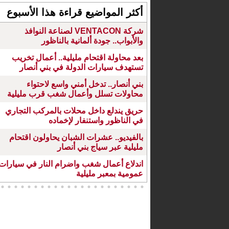
أكثر المواضيع قراءة هذا الأسبوع
شركة VENTACON لصناعة النوافذ
والأبواب.. جودة ألمانية بالناظور
بعد محاولة اقتحام مليلية.. أعمال تخريب
تستهدف سيارات الدولة في بني أنصار
بني أنصار.. تدخل أمني واسع لاحتواء
محاولات تسلل وأعمال شغب قرب مليلية
حريق يندلع داخل محلات بالمركب التجاري
في الناظور واستنفار لإخماده
بالفيديو.. عشرات الشبان يحاولون اقتحام
مليلية عبر سياج بني أنصار
اندلاع أعمال شغب واضرام النار في سيارات
عمومية بمعبر مليلية