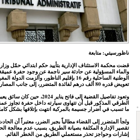
ناظورسيتي: متابعة
قضت محكمة الاستئناف الإدارية بتأييد حكم ابتدائي حمّل وزارة
والماء المسؤولية عن حادثة سير ناجمة عن وجود حفرة عميقة
الوطنية الساحلية رقم 16 بإقليم الناظور، وألزمت الدولة ا
تعويض قدره 80 ألف درهم لفائدة المتضرر، إلى جانب المصاريف القضائية.
وتعود تفاصيل القضية إلى فاتح يناير 2024، حين 
الطرقي المذكور قبل أن تتهاوى سيارته داخل حفرة تجاوز عمقها
ما تسبب في أضرار جسيمة بالمركبة انتهت بإتلافها بشكل كامل
ولجأ المتضرر إلى القضاء مطالباً بجبر الضرر، معتبراً أن الحا
تقصير الإدارة المكلفة بصيانة الطريق، بسبب عدم معالجة الح
إشارات وحواجز تحذر مستعملي الطريق من الخطر القائم.