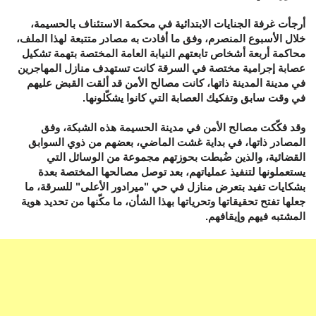
أرجأت غرفة الجنايات الابتدائية في محكمة الاستئناف بالحسيمة،
خلال الأسبوع المنصرم، وفق ما أفادت به مصادر متتبعة لهذا الملف،
محاكمة أربعة أشخاص تابعتهم النيابة العامة المختصة بتهمة تشكيل
عصابة إجرامية مختصة في السرقة كانت تستهدف منازل المهاجرين
في مدينة المدينة ذاتها، كانت مصالح الأمن قد ألقت القبض عليهم
في وقت سابق وتفكيك العصابة التي كانوا يشكّلونها.
وقد فكّكت مصالح الأمن في مدينة الحسيمة هذه الشبكة، وفق
المصادر ذاتها، في بداية غشت الماضي، بعضهم من ذوي السوابق
القضائية، والذين ضُبطت بحوزتهم مجموعة من الوسائل التي
يستعملونها لتنفيذ عملياتهم، بعد توصل مصالحها المختصة بعدة
بشكايات تفيد بتعرض منازل في حي "ميرادور الأعلى" للسرقة، ما
جعلها تفتح تحقيقاتها وتحرياتها بهذا الشأن، ما مكّنها من تحديد هوية
المشتبه فيهم وإيقافهم.