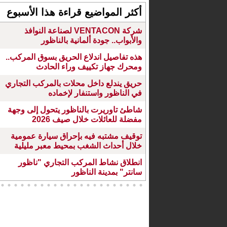
أكثر المواضيع قراءة هذا الأسبوع
شركة VENTACON لصناعة النوافذ
والأبواب.. جودة ألمانية بالناظور
هذه تفاصيل اندلاع الحريق بسوق المركب..
ومحرك جهاز تكييف وراء الحادث
حريق يندلع داخل محلات بالمركب التجاري
في الناظور واستنفار لإخماده
شاطئ تاوريرت بالناظور يتحول إلى وجهة
مفضلة للعائلات خلال صيف 2026
توقيف مشتبه فيه بإحراق سيارة عمومية
خلال أحداث الشغب بمحيط معبر مليلية
انطلاق نشاط المركب التجاري "ناظور
سانتر" بمدينة الناظور