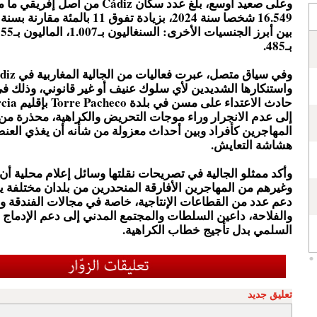
وعلى صعيد أوسع، بلغ عدد سكان Cádiz من أصل إ
بـ485.
واستنكارها الشديدين لأي سلوك عنيف أو غير قانوني، وذلك ف
إلى عدم الانجرار وراء موجات التحريض والكراهية، محذرة من
المهاجرين كأفراد وبين أحداث معزولة من شأنه أن يغذي العنص
هشاشة التعايش.
وأكد ممثلو الجالية في تصريحات نقلتها وسائل إعلام محلية أن 
وغيرهم من المهاجرين الأفارقة المنحدرين من بلدان مختلفة
دعم عدد من القطاعات الإنتاجية، خاصة في مجالات الفندقة و
والفلاحة، داعين السلطات والمجتمع المدني إلى دعم الإدماج 
السلمي بدل تأجيج خطاب الكراهية.
تعليق جديد