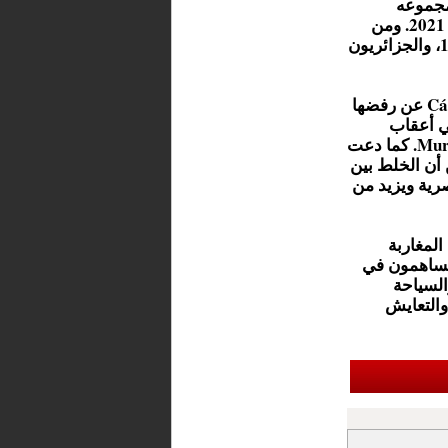
فريقي ما مجموعه
16.549 شخصا سنة 2024، بزيادة تفوق 11 بالمئة مقارنة بسنة 2021. ومن
بين أبرز الجنسيات الأخرى: السنغاليون بـ1.007، الماليون بـ155، والجزائريون
وفي سياق متصل، عبرت فعاليات من الجالية المغاربية في Cádiz عن رفضها
ي أعقاب
حادث الاعتداء على مسن في بلدة Torre Pacheco بإقليم Murcia. كما دعت
 أن الخلط بين
رية ويزيد من
المغاربة
 يساهمون في
السياحة
والتعايش