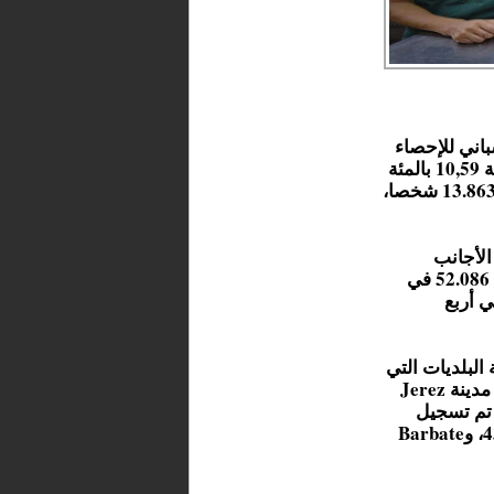
اني للإحصاء
أن عدد المواطنين المغاربة المقيمين بإقليم Cádiz ارتفع بنسبة 10,59 بالمئة
بين عامي 2021 و2024، حيث بلغ عددهم مطلع العام الماضي 13.863 شخصا،
الأجانب
المسجلين في الإقليم، إذ انتقل العدد الإجمالي للمهاجرين من 52.086 في
ة قدرها 22,82 بالمئة في أربع
الجغرافي، تتصدر مدينة Algeciras لائحة البلديات التي
تحتضن أكبر عدد من المهاجرين المغاربة بـ6.959 شخصا، تليها مدينة Jerez
La Lí بـ1.104، وSan Roque بـ715. كما تم تسجيل
تواجد مغربي مهم في مدن مثل Cádiz بـ463، وChiclana بـ430، وBarbate