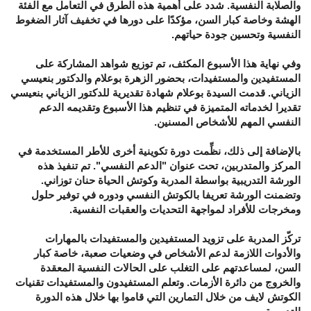
والصلابة النفسية. شدد على أهمية هذه الطرق في التعامل مع الفئة
الهشة وخاصة كبار السن، مؤكدًا على دورها في تخفيف آثار الضغوط
النفسية وتحسين جودة حياتهم.
وفي نهاية هذا الأسبوع المكثف، تم توزيع شواهد المشاركة على
المستفيدين والمستفيدات، بحضور الزهرة بوعلام والدكتور بنعيسي
الزياني. قدمت السيدة بوعلام شهادة تقديرية للدكتور الزياني بنعيسي
تقديرا لخدماته المتميزة في تنظيم هذا الأسبوع وتقديمه الدعم
النفسي المهم للأشخاص المسنين.
بالإضافة إلى ذلك، نظِّمت دورة تكوينية أخرى للأطر المستخدمة في
المركز والمتدربين، تحت عنوان "الدعم النفسي". تم تنفيذ هذه
الورشة التدريبية بواسطة المدربة وكوتش الحياة حنان توزاني.
وتضمنت الورشة تعريفا بالكوتش النفسي ودوره في توفير حلول
ومخرجات للأفراد لمواجهة التحديات والعقبات النفسية.
تركّز المدربة على تزويد المستفيدين والمستفيدات بالمهارات
والأدوات اللازمة لدعم الأشخاص في وضعيات صعبة، خاصة كبار
السن، لمساعدتهم على التغلب على الحالات النفسية المعقدة
والخروج من دائرة الأزمات. وتعلم المستفيدون والمستفيدات تقنيات
الكوتش لايف من خلال التمارين التي قاموا بها خلال هذه الدورة