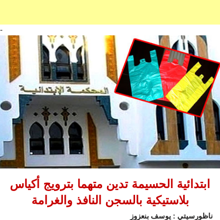
-
ابتدائية الحسيمة تدين متهما بترويج أكياس
بلاستيكية بالسجن النافذ والغرامة
ناظورسيتي : يوسف بنعزوز