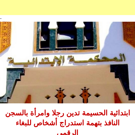
-
ابتدائية الحسيمة تدين رجلا وامرأة بالسجن
النافذ بتهمة استدراج أشخاص للبغاء
الرقمي