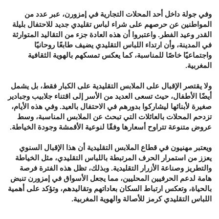
وفي جولة داخل أحد المحلات التجارية في إمزورن، عبر عدد من
المواطنين عن حرصهم على شراء لباس تقليدي جديد للاحتفال بليلة
القدر وعيد الفطر. واعتبروا أن هذه العادة جزء من التقاليد المتوارثة
في المدينة، وأن ارتداء اللباس التقليدي يضيف طابعًا روحانيًا
واجتماعيًا خاصًا للمناسبة، كما يعكس تمسكهم بالهوية الثقافية
المغربية.
ولا يقتصر الإقبال على الملابس التقليدية على الكبار فقط، بل يشمل
أيضًا الأطفال، حيث تسعى العديد من الأسر إلى اقتناء جلابيب وجبادير
صغيرة لأبنائها ليشاركوا بدورهم في الاحتفال بالعيد. وفي هذه الأيام،
تزدحم المحلات بالعائلات التي تبحث عن الملابس المناسبة، وسط
عروض متنوعة تتراوح أسعارها وفقًا لنوعية الأقمشة وجودة الخياطة.
ويعتبر مهنيون في قطاع الملابس التقليدية أن هذا الإقبال السنوي
يعزز من استمرار الحرف المرتبطة باللباس التقليدي، مثل الخياطة
والتطريز وصناعة الأزرار التقليدية. وبذلك، تظل هذه الفترة فرصة
هامة لدعم الحرفيين المحليين، مما يجعل الأسواق في إمزورن تنبض
بالحياة، وتعكس ارتباط السكان بعاداتهم وتقاليدهم، وتؤكد على أهمية
اللباس التقليدي كرمز للأصالة والهوية المغربية.