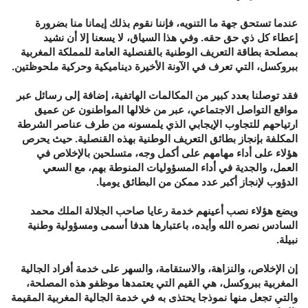
عندما تستحق جهة ما التنويه، فإننا نقوم بذلك إيمانا منا بضرورة
إعطاء كل ذي حق حقه. وفي هذا السياق، لا يسعنا إلا أن نشيد
بمصلحة بطاقة التعريف الوطنية بالقنصلية العامة للمملكة المغربية
ببروكسل، التي تعرف في الآونة الأخيرة ديناميكية وحركية ملحوظتين.
فقد توصلنا بعدد كبير من المكالمات الهاتفية، إضافة إلى رسائل عبر
مواقع التواصل الاجتماعي، عبر من خلالها المواطنون عن عميق
ارتياحهم للتجاوب الإيجابي الذي يلمسونه من طرف عناصر الشرطة
المكلفة بإنجاز بطائق التعريف الوطنية بهذه القنصلية. حيث يحرص
هؤلاء على أداء مهامهم على أكمل وجه، متسلحين بالإخلاص في
العمل، والجدية في أداء المسؤوليات المنوطة بهم، مع السعي
الدؤوب لإنجاز أكبر عدد ممكن من البطائق يوميا.
ويضع هؤلاء نصب أعينهم خدمة رعايا صاحب الجلالة الملك محمد
السادس نصره الله وأيده، باعتبارها هدفا أسمى ومسؤولية وطنية
نبيلة.
إن الإخلاص، والنزاهة، والاستقامة، والسهر على خدمة أفراد الجالية
المغربية ببروكسل، هي القيم التي يعتمدها موظفو هذه المصلحة،
والتي تجعل منها نموذجا يحتذى به في خدمة الجالية المغربية المقيمة