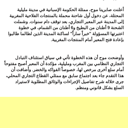
أعلنت صابرينا موح، ممثلة الحكومة الإسبانية في مدينة مليلية
المحتلة، عن دخول أول شاحنة محملة بالمنتجات الفلاحية المغربية
إلى المدينة عبر المعبر التجاري، بعد توقف دام سنوات. وشملت
الشحنة 9 أطنان من البطيخ و6 أطنان من الشمام، في خطوة
اعتبرتها المسؤولة "خبراً ساراً" لساكنة المدينة الذين لطالما طالبوا
بإعادة فتح المعبر أمام المنتجات المغربية.
وأوضحت موح أن هذه الخطوة تأتي في سياق استئناف التبادل
التجاري النظامي بين المغرب ومليلية، مؤكدة أن المعبر أصبح مفتوحاً
أمام سلع أخرى مرخص لها، خصوصاً الفواكه والخضر. وأضافت أن
هذا التقدم جاء بعد اجتماع سابق مع ممثلي القطاع التجاري المحلي،
جرى خلاله شرح تفاصيل الإجراءات والوثائق المطلوبة لاستيراد
السلع بشكل قانوني ومنظم.