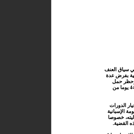
في سياق العنف
فية بفرض عدة
 وحظر حمل
السلاح لمدة تتجاوز عامين، إضافة إلى عقوبة بديلة تتمثل في 44 يوما من
يار الدورات
مة الإسبانية
اليته، خصوصا
ه القضية.