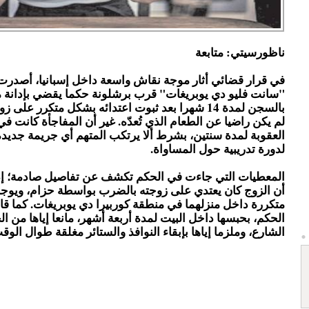
ناظورسيتي: متابعة
في قرار قضائي أثار موجة نقاش واسعة داخل إسبانيا، أصدر
"سانت فليو دي يوبريغات" قرب برشلونة حكما يقضي بإدانة 
بالسجن لمدة 14 شهرا بعد ثبوت اعتدائه بشكل متكرر على
لم يكن راضيا عن الطعام الذي تُعدّه. غير أن المفاجأة كانت في
العقوبة لمدة سنتين، بشرط ألا يرتكب المتهم أي جريمة جديد
لدورة تدريبية حول المساواة.
المعطيات التي جاءت في الحكم تكشف عن تفاصيل صادمة؛ إذ
أن الزوج كان يعتدي على زوجته بالضرب بواسطة حزام، ويوجه 
متكررة داخل منزلهما في منطقة كوربيرا دي يوبريغات. كما ق
الحكم، بحبسها داخل البيت لمدة أربعة أشهر، مانعا إياها من ا
الشارع، وملزما إياها بإبقاء النوافذ والستائر مغلقة طوال الوق