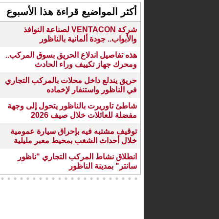
أكثر المواضيع قراءة هذا الأسبوع
شركة VENTACON لصناعة النوافذ
والأبواب.. جودة ألمانية بالناظور
هذه تفاصيل اندلاع الحريق بسوق المركب..
ومحرك جهاز تكييف وراء الحادث
حريق يندلع داخل محلات بالمركب التجاري
في الناظور واستنفار لإخماده
شاطئ تاوريرت بالناظور يتحول إلى وجهة
مفضلة للعائلات خلال صيف 2026
توقيف مشتبه فيه بإحراق سيارة عمومية
خلال أحداث الشغب بمحيط معبر مليلية
انطلاق نشاط المركب التجاري "ناظور
سانتر" بمدينة الناظور