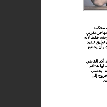
ت محكمة
مهاجر مغربي
 زوجته، فقط لأنه
 تعليق تنفيذ
ة وأن يخضع
 أكد القاضي
لها شتائم
ام، بحسب
لخروج إلى
ت.