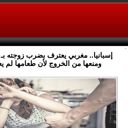
إسبانيا.. مغربي يعترف بضرب زوجته بـ 
ومنعها من الخروج لأن طعامها لم يع