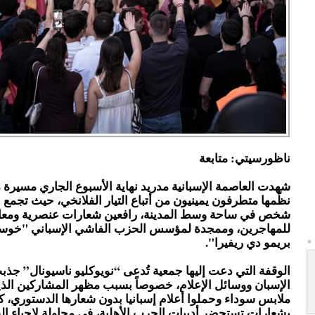
ناظورسيتي: متابعة
شهدت العاصمة الإسبانية مدريد نهاية الأسبوع الجاري مسيرة 
شخص في ساحة وسط المدينة، رافعين شعارات عنصرية ومعا
للمهاجرين، وممجدة لمؤسس الحزب الفاشي الإسباني "خوسي
بريمو دي ريفيرا".
الوقفة التي دعت إليها جمعية تُدعى “نويوكليو ناسيونال” جذب
الإسبان ووسائل الإعلام، خصوصاً بسبب مظهر المشاركين الذي
ملابس سوداء وحملوا أعلام إسبانيا بدون شعارها الدستوري، كم
بشعارات تستحضر أدبيات الحرب الأهلية، في محاولة لإحياء الف