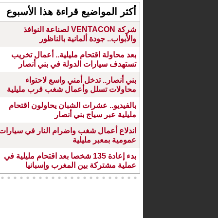
أكثر المواضيع قراءة هذا الأسبوع
شركة VENTACON لصناعة النوافذ
والأبواب.. جودة ألمانية بالناظور
بعد محاولة اقتحام مليلية.. أعمال تخريب
تستهدف سيارات الدولة في بني أنصار
بني أنصار.. تدخل أمني واسع لاحتواء
محاولات تسلل وأعمال شغب قرب مليلية
بالفيديو.. عشرات الشبان يحاولون اقتحام
مليلية عبر سياج بني أنصار
اندلاع أعمال شغب واضرام النار في سيارات
عمومية بمعبر مليلية
بدء إعادة 135 شخصا بعد اقتحام مليلية في
عملية مشتركة بين المغرب وإسبانيا