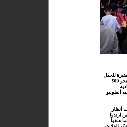
مثيرة للجدل
نظّمها متطرفون يمينيون من أتباع التيار الفلانخي، حيث تجمع نحو 500
دية
ه أنطونيو
ت أنظار
ن ارتدوا
ا هتفوا
كر الفلانخي