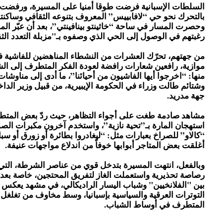
السلطات الإسبانية فرضت طوقا أمنيا على المسيرة، ورفضت 
بالتحرك نحو حي “لافابييس” المعروف بتنوعه الثقافي وساكنته
وحصرت المسار في ساحة “خاثينتو بينافينتي”، بعد أن عبّر ا
رغبتهم في الوصول إلى الحي الذي وصفوه بـ"مزبلة التعدد الث
من جهتهم، تحرّك العشرات من النشطاء المناهضين للفاشية 
موازية، رافعين شعارات رافضة لعودة الفكر المتطرف إلى الش
منها: “اخرجوا أيها الفاشيون من أحيائنا”، ما أدى إلى مناوشات
وشتائم طالت وزراء في الحكومة الإيبيرية، من قبيل وزير الداخ
جهة مدريد.
مشاهد صادمة طغت على أجواء التظاهر، حيث ردّ بعض المتط
استهجان المارة بـ”تحية نازية”، واستخدم آخرون مكبرات ال
“كالاو” للصراخ بعبارات مثل: “ليغادروا بطائرة أو زورق أو سبا
أغلقت بعض المتاجر أبوابها خوفاً من اندلاع مواجهات عنيفة.
وبالفعل، انتهت المسيرة بتدخل قوي من عناصر الشرطة، الت
رصاصة تحذيرية واستعملت الغاز لتفريق المحتجين، خاصة بعد ت
بين "الفلانخيين" وشباب اليسار الراديكالي، في مشهد يعكس 
التوترات العرقية والسياسية بإسبانيا، وسط مخاوف من تغلغل
المتطرف في أوساط الشباب.