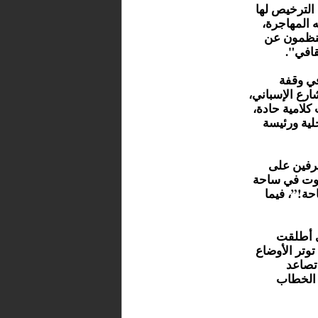
الترخيص لها
 المهاجرة،
لمنظمون عن
قافي".
في وقفة
ارع الإسباني،
 كلامية حادة،
لية ورئيسة
رفين على
صوت في ساحة
حة!”، فيما
ي أطلقت
وتر الأوضاع
تصاعد
 الخطاب