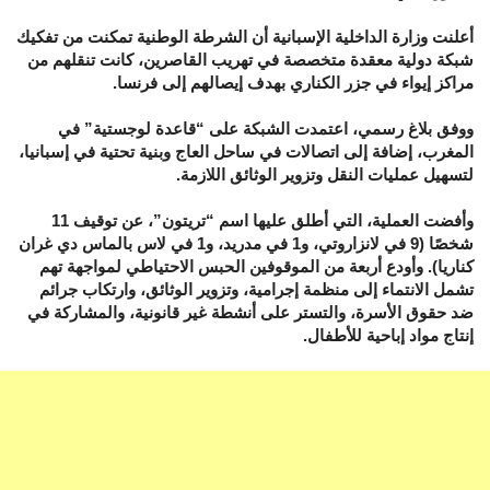
أعلنت وزارة الداخلية الإسبانية أن الشرطة الوطنية تمكنت من تفكيك
شبكة دولية معقدة متخصصة في تهريب القاصرين، كانت تنقلهم من
مراكز إيواء في جزر الكناري بهدف إيصالهم إلى فرنسا.
ووفق بلاغ رسمي، اعتمدت الشبكة على “قاعدة لوجستية” في
المغرب، إضافة إلى اتصالات في ساحل العاج وبنية تحتية في إسبانيا،
لتسهيل عمليات النقل وتزوير الوثائق اللازمة.
وأفضت العملية، التي أطلق عليها اسم “تريتون”، عن توقيف 11
شخصًا (9 في لانزاروتي، و1 في مدريد، و1 في لاس بالماس دي غران
كناريا). وأودع أربعة من الموقوفين الحبس الاحتياطي لمواجهة تهم
تشمل الانتماء إلى منظمة إجرامية، وتزوير الوثائق، وارتكاب جرائم
ضد حقوق الأسرة، والتستر على أنشطة غير قانونية، والمشاركة في
إنتاج مواد إباحية للأطفال.