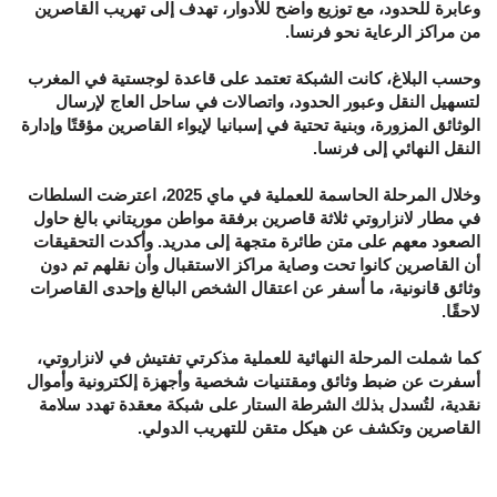
وعابرة للحدود، مع توزيع واضح للأدوار، تهدف إلى تهريب القاصرين
من مراكز الرعاية نحو فرنسا.
وحسب البلاغ، كانت الشبكة تعتمد على قاعدة لوجستية في المغرب
لتسهيل النقل وعبور الحدود، واتصالات في ساحل العاج لإرسال
الوثائق المزورة، وبنية تحتية في إسبانيا لإيواء القاصرين مؤقتًا وإدارة
النقل النهائي إلى فرنسا.
وخلال المرحلة الحاسمة للعملية في ماي 2025، اعترضت السلطات
في مطار لانزاروتي ثلاثة قاصرين برفقة مواطن موريتاني بالغ حاول
الصعود معهم على متن طائرة متجهة إلى مدريد. وأكدت التحقيقات
أن القاصرين كانوا تحت وصاية مراكز الاستقبال وأن نقلهم تم دون
وثائق قانونية، ما أسفر عن اعتقال الشخص البالغ وإحدى القاصرات
لاحقًا.
كما شملت المرحلة النهائية للعملية مذكرتي تفتيش في لانزاروتي،
أسفرت عن ضبط وثائق ومقتنيات شخصية وأجهزة إلكترونية وأموال
نقدية، لتُسدل بذلك الشرطة الستار على شبكة معقدة تهدد سلامة
القاصرين وتكشف عن هيكل متقن للتهريب الدولي.