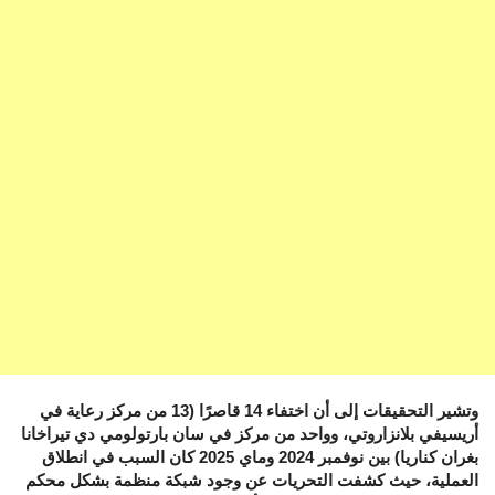
وتشير التحقيقات إلى أن اختفاء 14 قاصرًا (13 من مركز رعاية في
أريسيفي بلانزاروتي، وواحد من مركز في سان بارتولومي دي تيراخانا
بغران كناريا) بين نوفمبر 2024 وماي 2025 كان السبب في انطلاق
العملية، حيث كشفت التحريات عن وجود شبكة منظمة بشكل محكم