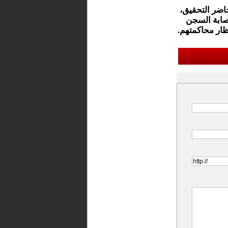
اضر التحقيق،
عصابة السجن
تظار محاكمتهم.