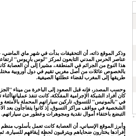
وذكر الموقع ذاته، أن التحقيقات بدأت في شهر ماي الماضي، 
عناصر الحرس المدني التابعون لمركز "لوس باريوس" ارتفاع
هذا النوع من الجرائم في المنطقة.، مشيرا إلى أن العصابة ك
بالخصوص عائلات من أصل مغربي تقيم في دول أوروبية مختلف
طريقها إلى المغرب لقضاء عطلتها الصيفية.
وحسب المصدر، فإنه قبل الصعود إلى الباخرة من ميناء "الجز
كان أفراد الشبكة الإجرامية المفككة، كانت تنفذ عملياتهاأثناء
في "بالمونيس" للتسوق، تاركين سياراتهم المحملة بالأمتعة و
الشخصية في مواقف مراكز التسوق، إذ كانوا يتفاجأون بعد الان
التبضع باختفاء أموال نقدية ومجوهرات وعطور من سياراتهم.
وأبرز الموقع الإسباني، أن العصابة كانت تعمل بأسلوب منظم لل
أفرادها يختارون ضحاياهم ويترقبون لحظة إيقافهم للسيارة، ثم