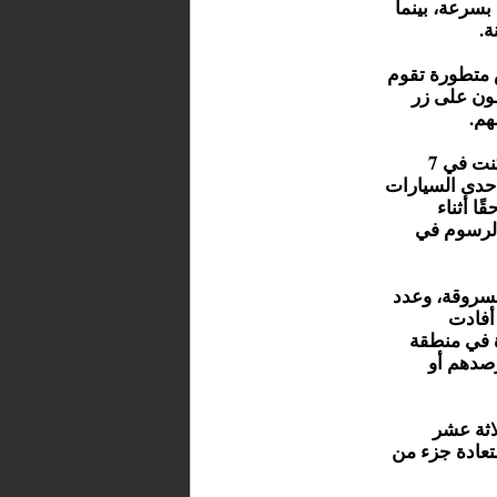
 بسرعة، بينما
ة.
 متطورة تقوم
طون على زر
هم.
نصبت قوات الحرس المدني كمينًا محكمًا للإيقاع بالجناة، وتمكنت في 7
حدى السيارات
ا أثناء
الرسوم في
سروقة، وعدد
أفادت
ة في منطقة
رصدهم أو
لاثة عشر
تعادة جزء من