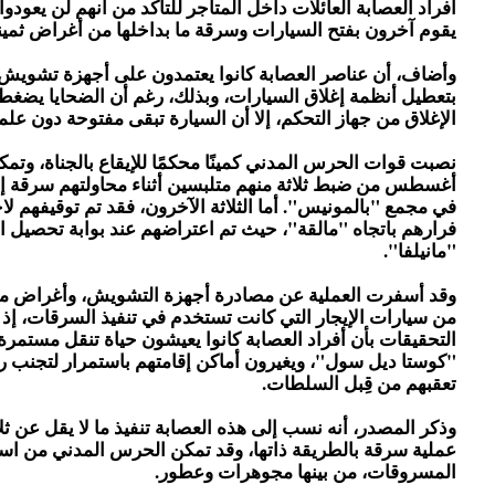
أفراد العصابة العائلات داخل المتاجر للتأكد من أنهم لن يعودوا
يقوم آخرون بفتح السيارات وسرقة ما بداخلها من أغراض ثمين
وأضاف، أن عناصر العصابة كانوا يعتمدون على أجهزة تشويش
بتعطيل أنظمة إغلاق السيارات، وبذلك، رغم أن الضحايا يضغ
الإغلاق من جهاز التحكم، إلا أن السيارة تبقى مفتوحة دون علم
أغسطس من ضبط ثلاثة منهم متلبسين أثناء محاولتهم سرقة إ
في مجمع "بالمونيس". أما الثلاثة الآخرون، فقد تم توقيفهم لاحقً
فرارهم باتجاه "مالقة"، حيث تم اعتراضهم عند بوابة تحصيل 
"مانيلفا".
وقد أسفرت العملية عن مصادرة أجهزة التشويش، وأغراض م
من سيارات الإيجار التي كانت تستخدم في تنفيذ السرقات، إذ 
التحقيقات بأن أفراد العصابة كانوا يعيشون حياة تنقل مستمر
"كوستا ديل سول"، ويغيرون أماكن إقامتهم باستمرار لتجنب 
تعقبهم من قِبل السلطات.
وذكر المصدر، أنه نسب إلى هذه العصابة تنفيذ ما لا يقل عن ث
عملية سرقة بالطريقة ذاتها، وقد تمكن الحرس المدني من اس
المسروقات، من بينها مجوهرات وعطور.