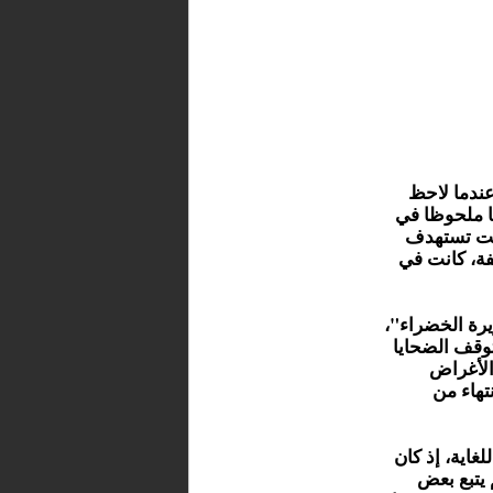
عندما لاحظ
ا ملحوظا في
انت تستهدف
ة، كانت في
يرة الخضراء"،
 توقف الضحايا
الأغراض
تهاء من
غاية، إذ كان
 يتبع بعض