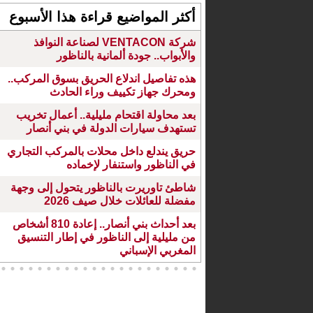
أكثر المواضيع قراءة هذا الأسبوع
شركة VENTACON لصناعة النوافذ
والأبواب.. جودة ألمانية بالناظور
هذه تفاصيل اندلاع الحريق بسوق المركب..
ومحرك جهاز تكييف وراء الحادث
بعد محاولة اقتحام مليلية.. أعمال تخريب
تستهدف سيارات الدولة في بني أنصار
حريق يندلع داخل محلات بالمركب التجاري
في الناظور واستنفار لإخماده
شاطئ تاوريرت بالناظور يتحول إلى وجهة
مفضلة للعائلات خلال صيف 2026
بعد أحداث بني أنصار.. إعادة 810 أشخاص
من مليلية إلى الناظور في إطار التنسيق
المغربي الإسباني