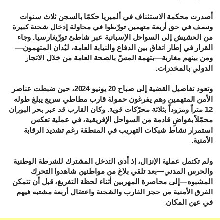
أصدرت محكمة الاستئناف في ألميريا حكمًا بالسجن ثلاث سنوات
ونصف في حق أربعة متهمين تورّطوا في محاولة إدخال شحنة كبيرة
من الحشيش إلى السواحل الإسبانية عبر شاطئ تورّيغارسيا. وجاء
القرار في إطار اتفاق بين الدفاع والنيابة العامة، ليُدان المتهمون—
ومن بينهم مغاربة—بتهمة المسّ بالصحة العامة من خلال الاتجار
الدولي بالمخدرات.
وتعود تفاصيل القضية إلى صباح 20 يونيو 2024، حين ضبطت عناصر
الأمن المتهمين وهم يفرغون حمولة قارب مطاطي سريع يبلغ طوله
12 متراً ومزوداً بثلاثة محرّكات قوية. وكان القارب قد عبر بحر البوران
محمّلاً بفواضٍ قادمة من السواحل الإفريقية، في عملية تعكس
استمرار نشاط شبكات التهريب في المنطقة رغم تشديد الرقابة
الأمنية.
ولم تكتمل عملية الإنزال، إذ أدى التدخل المشترك للشرطة الوطنية
والحرس المدني—بعد تلقي بلاغ من مواطنين شاهدوا التحرك
المشبوه—إلى محاصرة المهربين أثناء لحظة التفريغ، قبل أن تتمكن
الفرق الأمنية من حجز القارب والشحنة واعتقال أربعة مشتبه فيهم
في عين المكان.