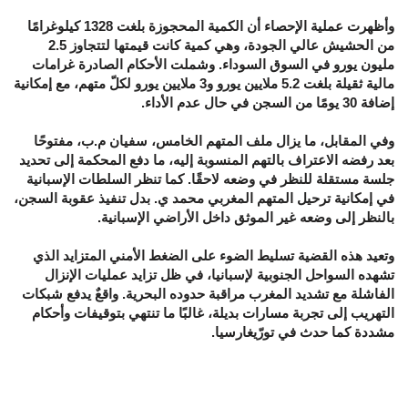
وأظهرت عملية الإحصاء أن الكمية المحجوزة بلغت 1328 كيلوغرامًا
من الحشيش عالي الجودة، وهي كمية كانت قيمتها لتتجاوز 2.5
مليون يورو في السوق السوداء. وشملت الأحكام الصادرة غرامات
مالية ثقيلة بلغت 5.2 ملايين يورو و3 ملايين يورو لكلّ متهم، مع إمكانية
إضافة 30 يومًا من السجن في حال عدم الأداء.
وفي المقابل، ما يزال ملف المتهم الخامس، سفيان م.ب، مفتوحًا
بعد رفضه الاعتراف بالتهم المنسوبة إليه، ما دفع المحكمة إلى تحديد
جلسة مستقلة للنظر في وضعه لاحقًا. كما تنظر السلطات الإسبانية
في إمكانية ترحيل المتهم المغربي محمد ي. بدل تنفيذ عقوبة السجن،
بالنظر إلى وضعه غير الموثق داخل الأراضي الإسبانية.
وتعيد هذه القضية تسليط الضوء على الضغط الأمني المتزايد الذي
تشهده السواحل الجنوبية لإسبانيا، في ظل تزايد عمليات الإنزال
الفاشلة مع تشديد المغرب مراقبة حدوده البحرية. واقعٌ يدفع شبكات
التهريب إلى تجربة مسارات بديلة، غالبًا ما تنتهي بتوقيفات وأحكام
مشددة كما حدث في تورّيغارسيا.