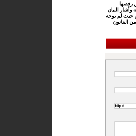
ق رفضها
وأشار البيان
ين حيث لم يوجه
يس إلى احترام الكوطا النسائية ما اعتبره خرقا للمادة 17 من القانون