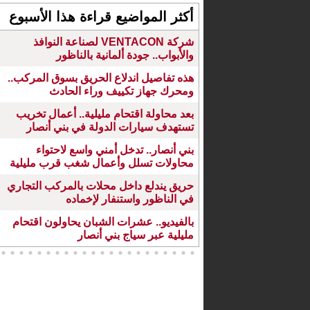
أكثر المواضيع قراءة هذا الأسبوع
شركة VENTACON لصناعة النوافذ
والأبواب.. جودة ألمانية بالناظور
هذه تفاصيل اندلاع الحريق بسوق المركب..
ومحرك جهاز تكييف وراء الحادث
بعد محاولة اقتحام مليلية.. أعمال تخريب
تستهدف سيارات الدولة في بني أنصار
بني أنصار.. تدخل أمني واسع لاحتواء
محاولات تسلل وأعمال شغب قرب مليلية
حريق يندلع داخل محلات بالمركب التجاري
في الناظور واستنفار لإخماده
بالفيديو.. عشرات الشبان يحاولون اقتحام
مليلية عبر سياج بني أنصار