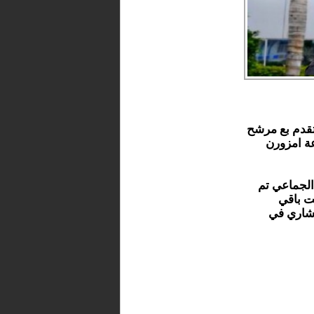
قدم بع مرشح
ة امزورن
الجماعي تم
ت باقي
تشاري في