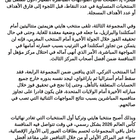
المنتخبات المتساوية في عدد النقاط، قبل اللجوء إلى فارق الأهداف
أو عدد الأهداف المسجلة.
وفي المجموعة الثالثة، تلقى منتخب هايتي هزيمتين متتاليتين أمام
اسكتلندا والبرازيل، ما جعله في وضعية معقدة للغاية. وحتى في حال
تحقيقه الفوز خلال الجولة الأخيرة أمام المنتخب المغربي، فإنه لن
يتمكن من تجاوز اسكتلندا في الترتيب بسبب خسارته أمامها في
المواجهة المباشرة، الأمر الذي أنهى آماله في احتلال مركز مؤهل أو
المنافسة ضمن أفضل أصحاب المركز الثالث.
أما المنتخب التركي، الذي ينافس ضمن المجموعة الرابعة، فقد
سقط أمام أستراليا ثم باراغواي، ليجد نفسه بدوره خارج جميع
الحسابات المتعلقة بالتأهل. وحتى إذا نجح في تحقيق فوز خلال
مباراته الأخيرة أمام الولايات المتحدة، فلن يكون قادرا على تجاوز
منافسيه المباشرين بسبب نتائج المواجهات الثنائية التي تصب في
صالحهم.
وبذلك أصبح منتخبا هايتي وتركيا أول المنتخبات التي تغادر نهائيات
كأس العالم 2026 بشكل رسمي، في وقت تتواصل فيه المنافسة
داخل باقي المجموعات لحسم بطاقات العبور إلى الأدوار الإقصائية،
سواء عبر المراكز الأولى أو من خلال التنافس على مقاعد أفضل