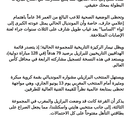
البطولة بمحك حقيقي.
وتحظى الوضعية الصحية للاعب البالغ من العمر 34 عاماً باهتمام
إعلامي جارف، خاصة وأن المونديال الحالي يمثل عودته الكبرى إلى
لواء "السامبا" بعد غياب طويل شارف على الثلاث سنوات جراء لعنة
الإصابات المتلاحقة.
ويظل نيمار الركيزة التاريخية للمجموعة الحالية؛ إذ يتصدر قائمة
الهدافيين التاريخيين للبرازيل برصيد 79 هدفاً (في 128 مباراة دولية)،
ويستعد في هذه النسخة لتسجيل مشاركته الرابعة في محافل كأس
العالم.
ويستهل المنتخب البرازيلي مشواره المونديالي بقمة كروية مبكرة
ومثيرة أمام المنتخب المغربي يوم 13 يونيو الجاري، وهي مواجهة
تحظى بمتابعة عالمية نظراً للقيمة الفنية العالية للطرفين.
يذكر أن القرعة كانت قد وضعت البرازيل والمغرب في المجموعة
الثالثة، إلى جانب منتخبي هايتي واسكتلندا، مما يجعل الصراع على
بطاقتي التأهل مفتوحاً على كل الاحتمالات.