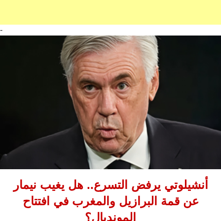
-
أنشيلوتي يرفض التسرع.. هل يغيب نيمار
عن قمة البرازيل والمغرب في افتتاح
المونديال؟