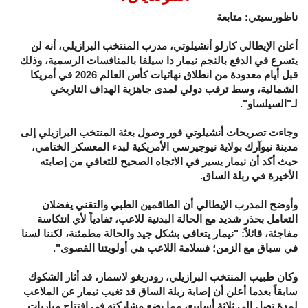
ناظورسيتي: متابعة
أعلن الإيطالي كارلو أنشيلوتي، مدرب المنتخب البرازيلي، أنه لن
يتسرع في الدفع بالنجم نيمار دا سيلفا بالمنافسات الرسمية، وذلك
قبل أيام معدودة من انطلاق نهائيات كأس العالم 2026 في أمريكا
الشمالية، وسط ترقب دولي لمدى جاهزية الهداف التاريخي
لـ"السيلساو".
وجاءت تصريحات أنشيلوتي فور وصول بعثة المنتخب البرازيلي إلى
مدينة نيوآرك بولاية نيوجيرسي الأمريكية لبدء المعسكر الختامي،
حيث أكد أن نيمار يسير في الاتجاه الصحيح للتعافي من إصابته
الأخيرة في ربلة الساق.
وأوضح المدرب الإيطالي أن الطاقمين الطبي والتقني يفضلان
التعامل بحذر شديد مع الحالة البدنية للاعب، تفادياً لأي انتكاسة
مفاجئة، قائلاً: "نيمار يتعافى بشكل جيد والحالة مطمئنة، لكننا لسنا
في سباق مع الزمن؛ فسلامة اللاعب هي أولويتنا القصوى".
وكان طبيب المنتخب البرازيلي، رودريغو لاسمار، قد أثار الشكوك
سابقاً بعدما أعلن أن إصابة ربلة الساق قد تغيب نيمار عن الملاعب
لمدة تصل إلى ثلاثة أسابيع، مما يضع مشاركته في افتتاح مباريات