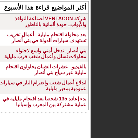
أكثر المواضيع قراءة هذا الأسبوع
شركة VENTACON لصناعة النوافذ
والأبواب.. جودة ألمانية بالناظور
بعد محاولة اقتحام مليلية.. أعمال تخريب
تستهدف سيارات الدولة في بني أنصار
بني أنصار.. تدخل أمني واسع لاحتواء
محاولات تسلل وأعمال شغب قرب مليلية
بالفيديو.. عشرات الشبان يحاولون اقتحام
مليلية عبر سياج بني أنصار
اندلاع أعمال شغب واضرام النار في سيارات
عمومية بمعبر مليلية
بدء إعادة 135 شخصا بعد اقتحام مليلية في
عملية مشتركة بين المغرب وإسبانيا