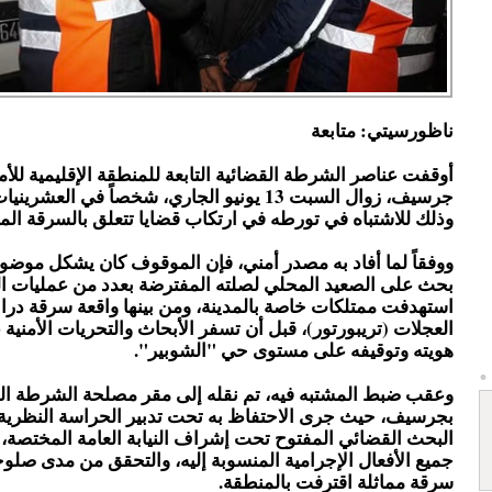
ناظورسيتي: متابعة
أوقفت عناصر الشرطة القضائية التابعة للمنطقة الإقليمية للأم
جرسيف، زوال السبت 13 يونيو الجاري، شخصاً في العش
وذلك للاشتباه في تورطه في ارتكاب قضايا تتعلق بالسرقة ال
ووفقاً لما أفاد به مصدر أمني، فإن الموقوف كان يشكل موض
بحث على الصعيد المحلي لصلته المفترضة بعدد من عمليات ا
استهدفت ممتلكات خاصة بالمدينة، ومن بينها واقعة سرقة دراجة 
العجلات (تريبورتور)، قبل أن تسفر الأبحاث والتحريات الأمنية
هويته وتوقيفه على مستوى حي "الشوبير".
وعقب ضبط المشتبه فيه، تم نقله إلى مقر مصلحة الشرطة ال
بجرسيف، حيث جرى الاحتفاظ به تحت تدبير الحراسة النظرية
البحث القضائي المفتوح تحت إشراف النيابة العامة المختصة، 
جميع الأفعال الإجرامية المنسوبة إليه، والتحقق من مدى صلو
سرقة مماثلة اقترفت بالمنطقة.