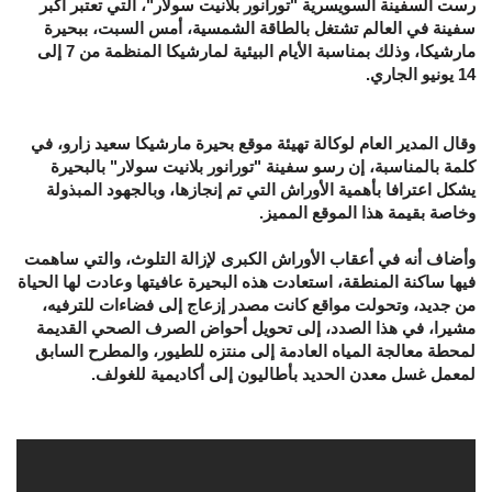
رست السفينة السويسرية "تورانور بلانيت سولار"، التي تعتبر أكبر
سفينة في العالم تشتغل بالطاقة الشمسية، أمس السبت، ببحيرة
مارشيكا، وذلك بمناسبة الأيام البيئية لمارشيكا المنظمة من 7 إلى
14 يونيو الجاري.
وقال المدير العام لوكالة تهيئة موقع بحيرة مارشيكا سعيد زارو، في
كلمة بالمناسبة، إن رسو سفينة "تورانور بلانيت سولار" بالبحيرة
يشكل اعترافا بأهمية الأوراش التي تم إنجازها، وبالجهود المبذولة
وخاصة بقيمة هذا الموقع المميز.
وأضاف أنه في أعقاب الأوراش الكبرى لإزالة التلوث، والتي ساهمت
فيها ساكنة المنطقة، استعادت هذه البحيرة عافيتها وعادت لها الحياة
من جديد، وتحولت مواقع كانت مصدر إزعاج إلى فضاءات للترفيه،
مشيرا، في هذا الصدد، إلى تحويل أحواض الصرف الصحي القديمة
لمحطة معالجة المياه العادمة إلى منتزه للطيور، والمطرح السابق
لمعمل غسل معدن الحديد بأطاليون إلى أكاديمية للغولف.