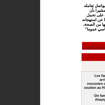
واصل تعامله
مشيرا بأن
ة على تحمل
ا عن استهجانه
ها من الصحة،
اسي عموما"
Les fa
arr
rencontre 
soutien au H
-De fa
Ahamji