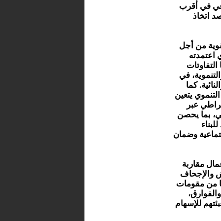
اعي في أقرب
د اتخاذ
وية من أجل
 اعتمدته
 التفاوتات
لتنموية، في
نائية. كما
لتنموي يتعين
قراطي عبر
ي، بما يحصن
لبناء
تماعية وضمان
ال مقاربة
ش والإجحاف
ها من مقومات
والفوارق،
ئتهم للإسهام