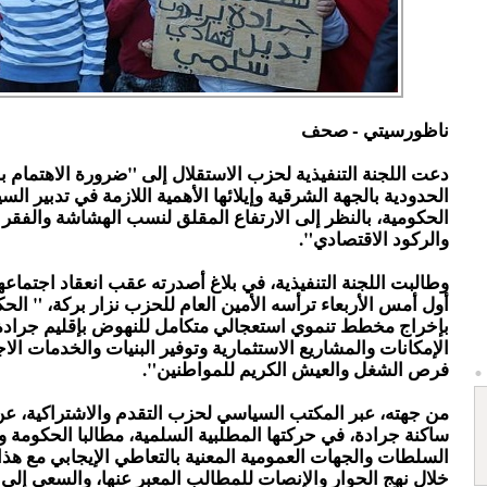
ناظورسيتي - صحف
دعت اللجنة التنفيذية لحزب الاستقلال إلى "ضرورة الاهتمام ب
الحدودية بالجهة الشرقية وإيلائها الأهمية اللازمة في تدبير ال
الحكومية، بالنظر إلى الارتفاع المقلق لنسب الهشاشة والفقر و
والركود الاقتصادي".
وطالبت اللجنة التنفيذية، في بلاغ أصدرته عقب انعقاد اجتماعه
أول أمس الأربعاء ترأسه الأمين العام للحزب نزار بركة، " الح
بإخراج مخطط تنموي استعجالي متكامل للنهوض بإقليم جرادة 
الإمكانات والمشاريع الاستثمارية وتوفير البنيات والخدمات الاج
فرص الشغل والعيش الكريم للمواطنين".
من جهته، عبر المكتب السياسي لحزب التقدم والاشتراكية، عن
ساكنة جرادة، في حركتها المطلبية السلمية، مطالبا الحكومة 
السلطات والجهات العمومية المعنية بالتعاطي الإيجابي مع هذ
خلال نهج الحوار والإنصات للمطالب المعبر عنها، والسعي إلى 