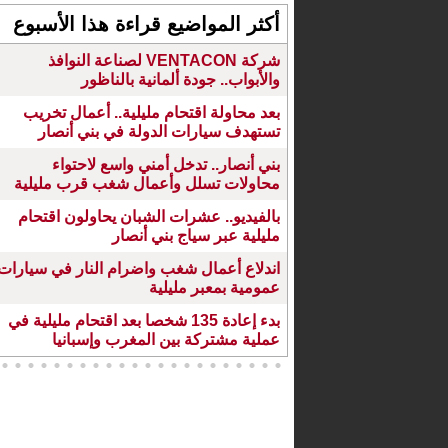
أكثر المواضيع قراءة هذا الأسبوع
شركة VENTACON لصناعة النوافذ
والأبواب.. جودة ألمانية بالناظور
بعد محاولة اقتحام مليلية.. أعمال تخريب
تستهدف سيارات الدولة في بني أنصار
بني أنصار.. تدخل أمني واسع لاحتواء
محاولات تسلل وأعمال شغب قرب مليلية
بالفيديو.. عشرات الشبان يحاولون اقتحام
مليلية عبر سياج بني أنصار
اندلاع أعمال شغب واضرام النار في سيارات
عمومية بمعبر مليلية
بدء إعادة 135 شخصا بعد اقتحام مليلية في
عملية مشتركة بين المغرب وإسبانيا