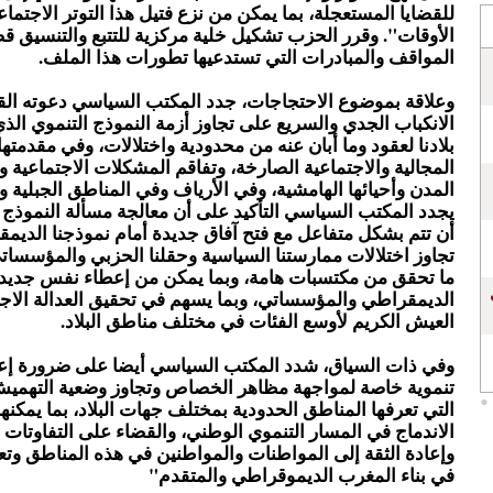
للقضايا المستعجلة، بما يمكن من نزع فتيل هذا التوتر الاجتم
الأوقات". وقرر الحزب تشكيل خلية مركزية للتتبع والتنسيق قص
المواقف والمبادرات التي تستدعيها تطورات هذا الملف.
وعلاقة بموضوع الاحتجاجات، جدد المكتب السياسي دعوته الق
الانكباب الجدي والسريع على تجاوز أزمة النموذج التنموي الذي
بلادنا لعقود وما أبان عنه من محدودية واختلالات، وفي مقدمتها
المجالية والاجتماعية الصارخة، وتفاقم المشكلات الاجتماعية وا
المدن وأحيائها الهامشية، وفي الأرياف وفي المناطق الجبلية وال
يجدد المكتب السياسي التأكيد على أن معالجة مسألة النموذج ا
أن تتم بشكل متفاعل مع فتح آفاق جديدة أمام نموذجنا الديم
تجاوز اختلالات ممارستنا السياسية وحقلنا الحزبي والمؤسسات
ما تحقق من مكتسبات هامة، وبما يمكن من إعطاء نفس جديد ل
الديمقراطي والمؤسساتي، وبما يسهم في تحقيق العدالة الاج
العيش الكريم لأوسع الفئات في مختلف مناطق البلاد.
وفي ذات السياق، شدد المكتب السياسي أيضا على ضرورة إعم
تنموية خاصة لمواجهة مظاهر الخصاص وتجاوز وضعية التهمي
التي تعرفها المناطق الحدودية بمختلف جهات البلاد، بما يمكن
الاندماج في المسار التنموي الوطني، والقضاء على التفاوتات 
وإعادة الثقة إلى المواطنات والمواطنين في هذه المناطق وتعب
في بناء المغرب الديموقراطي والمتقدم"