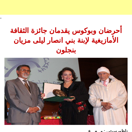
-
أحرضان وبوكوس يقدمان جائزة الثقافة
الأمازيغية لإبنة بني انصار ليلى مزيان
بنجلون
ناظورسيتي : و . م . ع