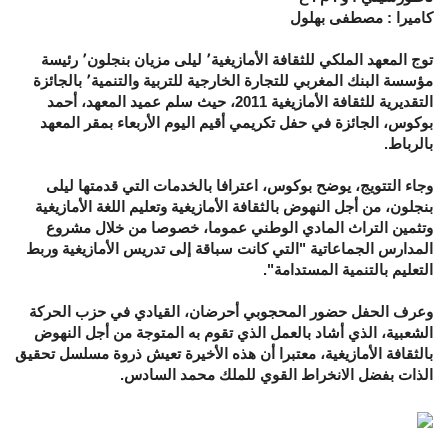
كاميرا : مصطفى بهلول
توج المعهد الملكي للثقافة الأمازيغية٬ ليلى مزيان بنجلون٬ رئيسة
مؤسسة البنك المغربي للتجارة الخارجية للتربية والتنمية٬ بالجائزة
التقديرية للثقافة الأمازيغية 2011، حيث سلم عميد المعهد، أحمد
بوكوس، الجائزة في حفل تكريمي أقيم اليوم الأربعاء بمقر المعهد
بالرباط.
وجاء التتويج، يوضح بوكوس، اعترافا بالخدمات التي قدمتها ليلى
بنجلون، من أجل النهوض بالثقافة الأمازيغية وتعليم اللغة الأمازيغية
وتثمين التراث المادي الوطني عموما، خصوصا من خلال مشروع
المدارس الجماعاتية "التي كانت سباقة إلى تدريس الأمازيغية وربط
التعليم بالتنمية المستدامة".
وعرف الحفل حضور المحجوبي أحرضان، القيادي في حزب الحركة
الشعبية، الذي أشاد بالعمل الذي تقوم به المتوجة من أجل النهوض
بالثقافة الأمازيغية، معتبرا أن هذه الأخيرة تعيش ذروة مسلسل تحقيق
الذات بفضل الانخراط القوي للملك محمد السادس.