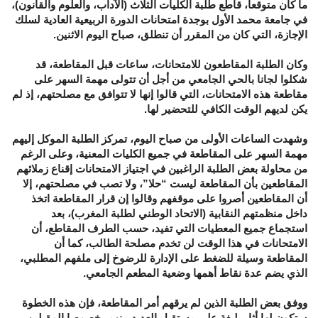
ما كان متوقعا، قاطع طلبة الكليات الثلاث (الآداب، والعلوم والقانون)،
في جامعة محمد الأول بوجدة امتحانات الدورة الربيعية العادية لسلك
الإجازة، التي كان من المقرر أن تنطلق، صباح اليوم الاثنين.
وكان الطلبة المقاطعون للامتحانات، ساعات قبل المقاطعة، قد
شكلوا لجانا بالحي الجامعي من أجل أن تتولى مهمة السهر على
مقاطعة هذه الامتحانات، التي قالوا إنها لا تتوافق مع مصلحتهم، إذ لم
يكن لديهم الوقت الكافي للتحضير لها.
وشهدت الساعات الأولى من صباح اليوم، تمركز الطلبة الموكل إليهم
مهمة السهر على المقاطعة في جميع الكليات المعنية، وعلى الرغم
من محاولة بعض الطلبة الراغبين في اجتياز الامتحانات إقناع زملائهم
المقاطعين بأن المقاطعة ليست “حلا”، ولا تصب في مصلحتهم، إلا
أن المقاطعين أصروا على موقفهم وقالوا إن قرار المقاطعة اتخذ
داخل منظمتهم النقابية (الاتحاد الوطني لطلبة المغرب)، بعد
استجماع جميع المعطيات التي تفيد، حسب الطرف المقاطع، أن
الامتحانات في هذا الوقت لن تخدم مصلحة الطالب، كما أن
المقاطعة وسيلة للضغط على الإدارة للرضوخ إلى ملفهم المطلبي،
الذي يضم عدة نقاط أهمها وضعية المطعم الجامعي.
ووفق بعض الطلبة الذين لم يرقهم أمر المقاطعة، فإن هذه الخطوة
ستكون لها أثار بليغة على مستقبل العديد منهم، خصوصا المقبلين