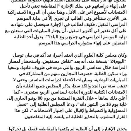
على إنهاء دراساتهم في سلك الإجازة “المقاطعة تعني تأجيل
الامتحانات لأسبوع آخر على الأقل، وهذا يعني أن الدورة الاستدراكية
هي الأخرى ستتأخر وفي الغالب لن تجرى إلاّ في بداية الموسم
الدراسي المقبل، فكيف لطالب في الإجازة سيحصل على شهادته
على أقل تقدير في أكتوبر المقبل، أن يجتاز المباريات التي ستعلن مع
نهاية الموسم الدراسي في جميع ربوع البلد؟”، يقول أحد الطلبة
المقبلين على إنهاء مشواره الدراسي هذا الموسم.
وكان مجلس كلية العلوم الذي انعقد أخيرا، قد أكد في بيان توصل
“اليوم24″ بنسخة منه، أنه بعد “نقاش مستفيض، واستحضار لمسار
الدراسة خلال سداسي الربيع، والتي مرت في ظروف عادية، وسعيا
وراء تمكين الطلبة، خصوصا المجازين منهم من المشاركة في
المباريات الوطنية، ومباريات الانتقاء لدراسات الماستر، وحتى لا
تذهب سنة من الجد والكد سدا، يذكر المجلس جميع الطلبة بأن
الامتحانات الكتابية للدورة العادية لسداسي الربيع ستجرى – كما
أعلن ذلك سابقا – خلال الفترة الممتدة من يوم 08 يونيو الجاري إلى
غاية يوم 16 من الشهر ذاته”، ودعا المجلس الطلبة إلى “تحمل
المسؤولية والانضباط والإقبال على اجتياز الامتحانات”، لكن هذا
القرار المشوب بالتحذير للطلبة لم يلتفت إليه المقاطعون.
وتجدر الإشارة إلى أن الطلبة لم يكتفوا بالمقاطعة فقط، بل تحركوا